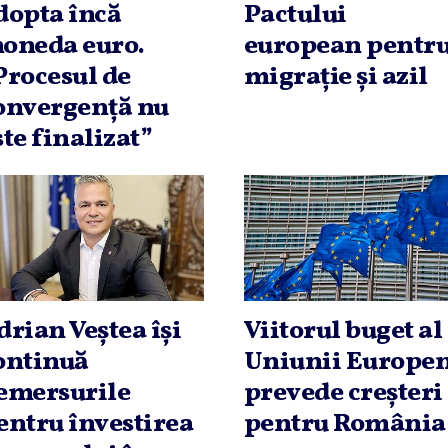
dopta încă
Pactului
oneda euro.
european pentr
Procesul de
migraţie şi azil
onvergenţă nu
ste finalizat”
drian Veştea îşi
Viitorul buget al
ontinuă
Uniunii Europe
emersurile
prevede creşteri
entru învestirea
pentru România