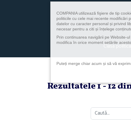
COMPANIA utilizează fişiere de tip cooki
politicile cu cele mai recente modificăr
datelor cu caracter personal și privind l
necesar pentru a citi și înțelege conținutu
Prin continuarea navigării pe Website-ul n
modifica în orice moment setările acestor
Clasa politica
Puteți merge chiar acum și să vă exprimaț
Rezultatele 1 - 12 d
Caută