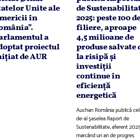
tatelor Unite ale
de Sustenabilita
mericii în
2025: peste 100 d
omânia”.
filiere, aproape
arlamentul a
4,5 milioane de
doptat proiectul
produse salvate 
niţiat de AUR
la risipă şi
investiţii
continue în
eficienţă
energetică
Auchan România publică cel
de-al şaselea Raport de
Sustenabilitate, aferent 2025
marcând un an de progres