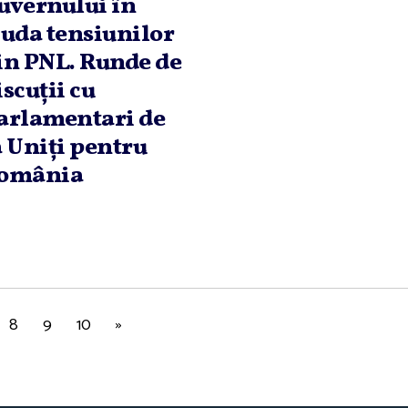
uvernului în
iuda tensiunilor
in PNL. Runde de
iscuţii cu
arlamentari de
a Uniţi pentru
omânia
8
9
10
»