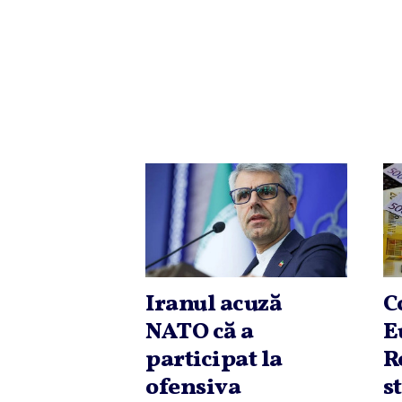
Iranul acuză
C
NATO că a
E
participat la
R
ofensiva
s