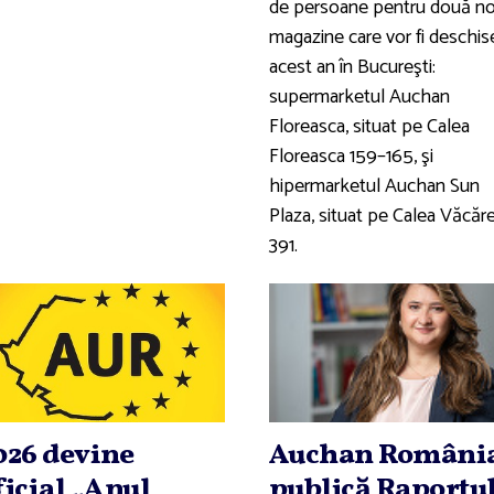
de persoane pentru două no
magazine care vor fi deschise
acest an în Bucureşti:
supermarketul Auchan
Floreasca, situat pe Calea
Floreasca 159–165, şi
hipermarketul Auchan Sun
Plaza, situat pe Calea Văcăre
391.
026 devine
Auchan Români
ficial „Anul
publică Raportu