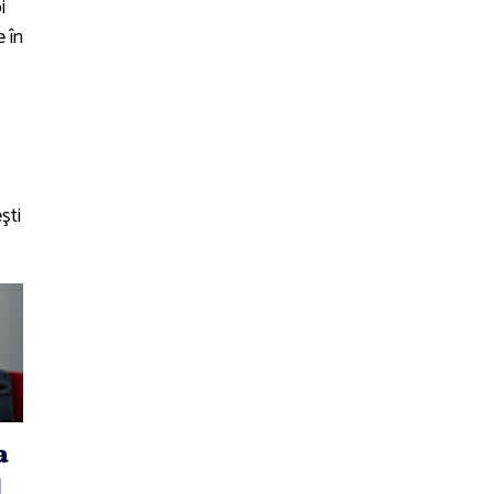
i
 în
şti
a
l