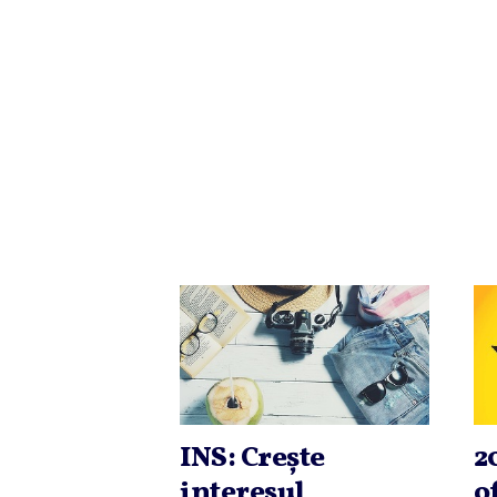
INS: Creşte
2
interesul
o