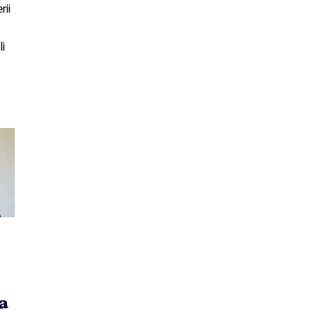
rii
li
a