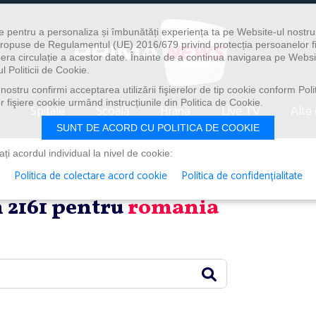
e pentru a personaliza și îmbunătăți experiența ta pe Website-ul nostr
i propuse de Regulamentul (UE) 2016/679 privind protecția persoanelor f
ibera circulație a acestor date. Înainte de a continua navigarea pe Websi
l Politicii de Cookie.
ostru confirmi acceptarea utilizării fişierelor de tip cookie conform Polit
 fişiere cookie urmând instrucțiunile din Politica de Cookie.
Spitale
Școală
Hrană
Live TV
Alte 
SUNT DE ACORD CU POLITICA DE COOKIE
i acordul individual la nivel de cookie:
Politica de colectare acord cookie
Politica de confidențialitate
in 2161 pentru
romania