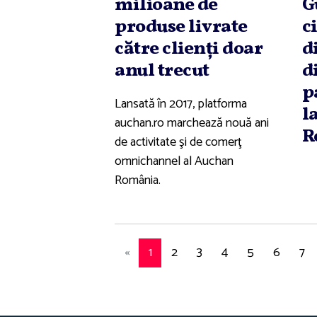
milioane de
G
produse livrate
c
către clienţi doar
d
anul trecut
d
p
Lansată în 2017, platforma
l
auchan.ro marchează nouă ani
R
de activitate şi de comerţ
omnichannel al Auchan
România.
«
1
2
3
4
5
6
7