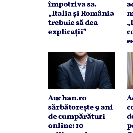
împotriva sa.
a
„Italia şi România
m
trebuie să dea
„
explicaţii”
c
e
Auchan.ro
A
sărbătoreşte 9 ani
c
de cumpărături
d
online: 10
p