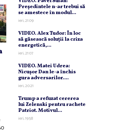
VIDEO. Pavel Suian:
Preşedintele n-ar trebui să
se amestece în modul...
ieri, 21:09
VIDEO. Alex Tudor: În loc
să găsească soluţii la criza
energetică,...
a
ieri, 21:07
VIDEO. Matei Udrea:
Nicuşor Dan le-a închis
gura adversarilor....
ieri, 20:21
Trump a refuzat cererea
lui Zelenski pentru rachete
Patriot. Motivul...
ieri, 19:58
e
60