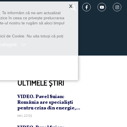
×
u. Te informăm că ne-am actualizat
izice în ceea ce privește prelucrarea
te-ul nostru te rugăm să aloci timpul
icii de Cookie. Nu uita totuși că poți
categorii
ULTIMELE ȘTIRI
VIDEO. Pavel Suian:
România are specialişti
pentru criza din energie,...
ieri, 22:53