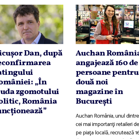
icuşor Dan, după
Auchan Români
econfirmarea
angajează 160 de
atingului
persoane pentru
omâniei: „În
două noi
iuda zgomotului
magazine în
olitic, România
Bucureşti
uncţionează”
Auchan România, unul dintre
cei mai importanţi retaileri d
pe piaţa locală, recrutează 1