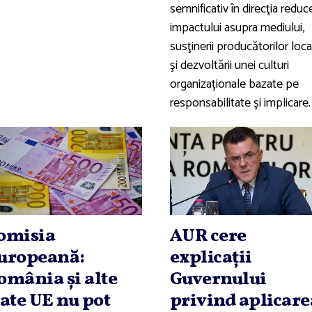
semnificativ în direcţia reduce
impactului asupra mediului,
susţinerii producătorilor loca
şi dezvoltării unei culturi
organizaţionale bazate pe
responsabilitate şi implicare.
omisia
AUR cere
uropeană:
explicaţii
omânia şi alte
Guvernului
tate UE nu pot
privind aplicare