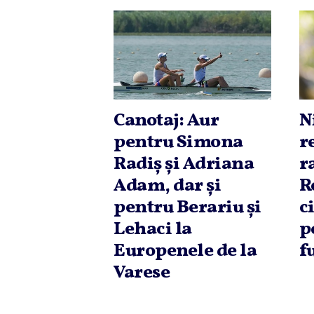
Canotaj: Aur
N
pentru Simona
r
Radiş şi Adriana
r
Adam, dar şi
R
pentru Berariu şi
c
Lehaci la
p
Europenele de la
f
Varese