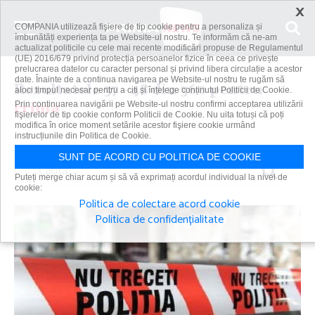
×
COMPANIA utilizează fişiere de tip cookie pentru a personaliza și
îmbunătăți experiența ta pe Website-ul nostru. Te informăm că ne-am
actualizat politicile cu cele mai recente modificări propuse de Regulamentul
(UE) 2016/679 privind protecția persoanelor fizice în ceea ce privește
prelucrarea datelor cu caracter personal și privind libera circulație a acestor
date. Înainte de a continua navigarea pe Website-ul nostru te rugăm să
Rezultatele 37 - 48 din 360 pentru
aloci timpul necesar pentru a citi și înțelege conținutul Politicii de Cookie.
crima
Prin continuarea navigării pe Website-ul nostru confirmi acceptarea utilizării
fişierelor de tip cookie conform Politicii de Cookie. Nu uita totuși că poți
modifica în orice moment setările acestor fişiere cookie urmând
instrucțiunile din Politica de Cookie.
SUNT DE ACORD CU POLITICA DE COOKIE
Caută
Puteți merge chiar acum și să vă exprimați acordul individual la nivel de
cookie:
Politica de colectare acord cookie
Politica de confidențialitate