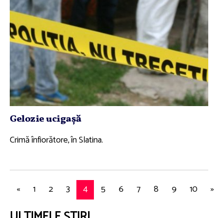
Gelozie ucigaşă
Crimă înfiorătore, în Slatina.
«
1
2
3
4
5
6
7
8
9
10
»
ULTIMELE ȘTIRI