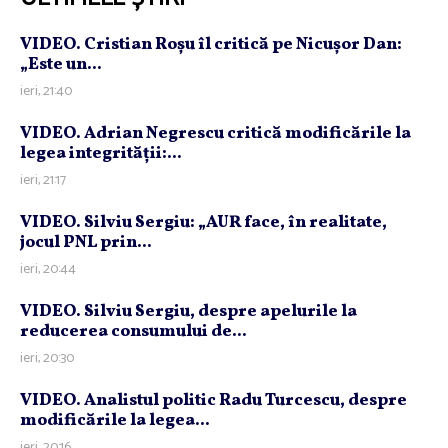
VIDEO. Cristian Roşu îl critică pe Nicuşor Dan:
„Este un...
ieri, 21:40
VIDEO. Adrian Negrescu critică modificările la
legea integrităţii:...
ieri, 21:17
VIDEO. Silviu Sergiu: „AUR face, în realitate,
jocul PNL prin...
ieri, 20:44
VIDEO. Silviu Sergiu, despre apelurile la
reducerea consumului de...
ieri, 20:30
VIDEO. Analistul politic Radu Turcescu, despre
modificările la legea...
ieri, 20:16