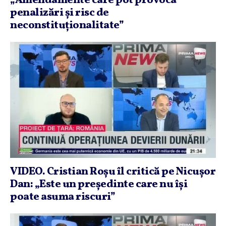
„Amendamente care pot provoca
penalizări şi risc de
neconstituţionalitate”
VIDEO. Cristian Roşu îl critică pe Nicuşor
Dan: „Este un preşedinte care nu îşi
poate asuma riscuri”