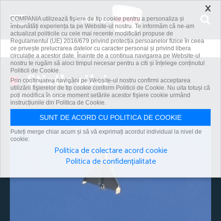
×
COMPANIA utilizează fişiere de tip cookie pentru a personaliza și
îmbunătăți experiența ta pe Website-ul nostru. Te informăm că ne-am
actualizat politicile cu cele mai recente modificări propuse de
Regulamentul (UE) 2016/679 privind protecția persoanelor fizice în ceea
ce privește prelucrarea datelor cu caracter personal și privind libera
circulație a acestor date. Înainte de a continua navigarea pe Website-ul
nostru te rugăm să aloci timpul necesar pentru a citi și înțelege conținutul
Politicii de Cookie.
Știrile zilei
Prin continuarea navigării pe Website-ul nostru confirmi acceptarea
utilizării fişierelor de tip cookie conform Politicii de Cookie. Nu uita totuși că
Vezi toate știrile
poți modifica în orice moment setările acestor fişiere cookie urmând
instrucțiunile din Politica de Cookie.
SUNT DE ACORD CU POLITICA DE COOKIE
Puteți merge chiar acum și să vă exprimați acordul individual la nivel de
cookie:
Politica de colectare acord cookie
Politica de confidențialitate