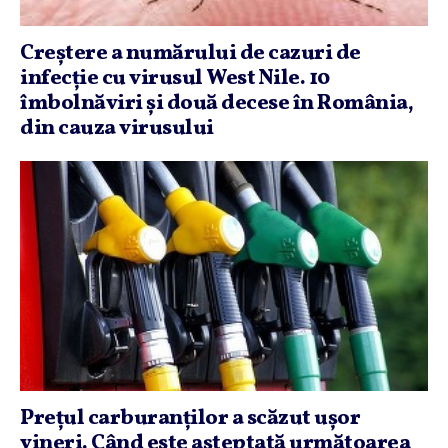
Creştere a numărului de cazuri de
infecţie cu virusul West Nile. 10
îmbolnăviri şi două decese în România,
din cauza virusului
Preţul carburanţilor a scăzut uşor
vineri. Când este aşteptată următoarea