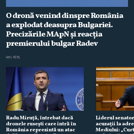
O dronă venind dinspre România
a explodat deasupra Bulgariei.
Precizările MApN şi reacţia
premierului bulgar Radev
ieri, 16:15
Radu Miruţă, întrebat dacă
Liderul senator
dronele ruseşti care intră în
acuzaţii la adr
România reprezintă un atac
Mediului: „Cur