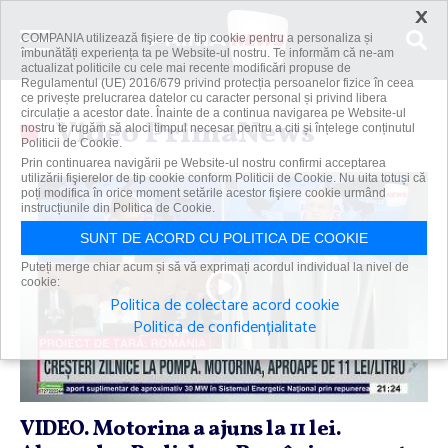
×
COMPANIA utilizează fişiere de tip cookie pentru a personaliza și
îmbunătăți experiența ta pe Website-ul nostru. Te informăm că ne-am
actualizat politicile cu cele mai recente modificări propuse de
Regulamentul (UE) 2016/679 privind protecția persoanelor fizice în ceea
ce privește prelucrarea datelor cu caracter personal și privind libera
circulație a acestor date. Înainte de a continua navigarea pe Website-ul
Video PrimaNews
nostru te rugăm să aloci timpul necesar pentru a citi și înțelege conținutul
Politicii de Cookie.
Prin continuarea navigării pe Website-ul nostru confirmi acceptarea
utilizării fişierelor de tip cookie conform Politicii de Cookie. Nu uita totuși că
poți modifica în orice moment setările acestor fişiere cookie urmând
instrucțiunile din Politica de Cookie.
SUNT DE ACORD CU POLITICA DE COOKIE
Puteți merge chiar acum și să vă exprimați acordul individual la nivel de
cookie:
Politica de colectare acord cookie
Politica de confidențialitate
VIDEO. Motorina a ajuns la 11 lei.