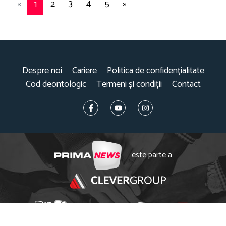
«
1
2
3
4
5
»
Despre noi
Cariere
Politica de confidențialitate
Cod deontologic
Termeni și condiții
Contact
este parte a