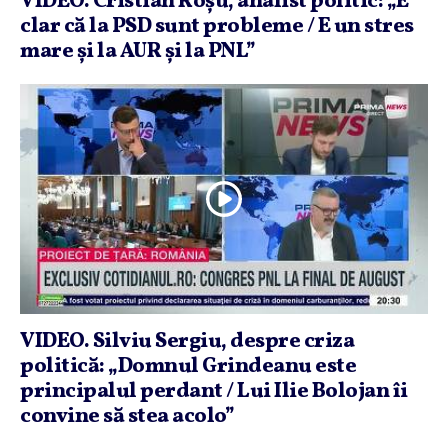
VIDEO. Cristian Roşu, analist politic: „E
clar că la PSD sunt probleme / E un stres
mare şi la AUR şi la PNL”
VIDEO. Silviu Sergiu, despre criza
politică: „Domnul Grindeanu este
principalul perdant / Lui Ilie Bolojan îi
convine să stea acolo”