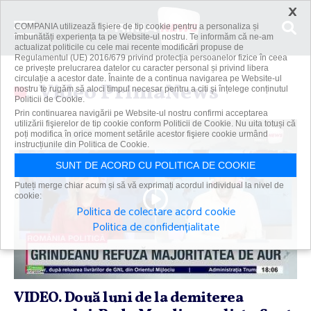
×
COMPANIA utilizează fişiere de tip cookie pentru a personaliza și
îmbunătăți experiența ta pe Website-ul nostru. Te informăm că ne-am
actualizat politicile cu cele mai recente modificări propuse de
Regulamentul (UE) 2016/679 privind protecția persoanelor fizice în ceea
ce privește prelucrarea datelor cu caracter personal și privind libera
circulație a acestor date. Înainte de a continua navigarea pe Website-ul
Video PrimaNews
nostru te rugăm să aloci timpul necesar pentru a citi și înțelege conținutul
Politicii de Cookie.
Prin continuarea navigării pe Website-ul nostru confirmi acceptarea
utilizării fişierelor de tip cookie conform Politicii de Cookie. Nu uita totuși că
poți modifica în orice moment setările acestor fişiere cookie urmând
instrucțiunile din Politica de Cookie.
SUNT DE ACORD CU POLITICA DE COOKIE
Puteți merge chiar acum și să vă exprimați acordul individual la nivel de
cookie:
Politica de colectare acord cookie
Politica de confidențialitate
VIDEO. Două luni de la demiterea