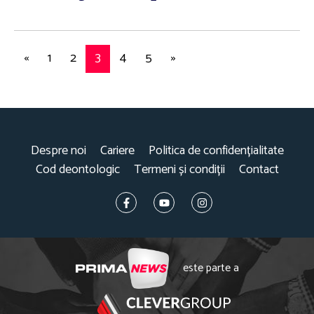
«
1
2
3
4
5
»
Despre noi
Cariere
Politica de confidențialitate
Cod deontologic
Termeni și condiții
Contact
este parte a