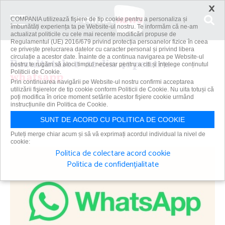
×
COMPANIA utilizează fişiere de tip cookie pentru a personaliza și
îmbunătăți experiența ta pe Website-ul nostru. Te informăm că ne-am
actualizat politicile cu cele mai recente modificări propuse de
Regulamentul (UE) 2016/679 privind protecția persoanelor fizice în ceea
ce privește prelucrarea datelor cu caracter personal și privind libera
circulație a acestor date. Înainte de a continua navigarea pe Website-ul
Rezultatele 1 - 12 din 41 pentru
nostru te rugăm să aloci timpul necesar pentru a citi și înțelege conținutul
Politicii de Cookie.
whatsapp
Prin continuarea navigării pe Website-ul nostru confirmi acceptarea
utilizării fişierelor de tip cookie conform Politicii de Cookie. Nu uita totuși că
poți modifica în orice moment setările acestor fişiere cookie urmând
instrucțiunile din Politica de Cookie.
Caută
SUNT DE ACORD CU POLITICA DE COOKIE
Puteți merge chiar acum și să vă exprimați acordul individual la nivel de
cookie:
Politica de colectare acord cookie
Politica de confidențialitate