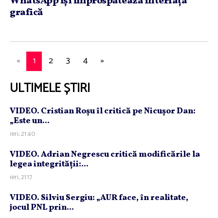
WhatsApp îşi împrospătează interfaţa
grafică
«
1
2
3
4
»
ULTIMELE ȘTIRI
VIDEO. Cristian Roşu îl critică pe Nicuşor Dan:
„Este un...
ieri, 21:40
VIDEO. Adrian Negrescu critică modificările la
legea integrităţii:...
ieri, 21:17
VIDEO. Silviu Sergiu: „AUR face, în realitate,
jocul PNL prin...