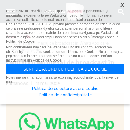
×
COMPANIA utilizează fişiere de tip cookie pentru a personaliza și
îmbunătăți experiența ta pe Website-ul nostru. Te informăm că ne-am
actualizat politicile cu cele mai recente modificări propuse de
Regulamentul (UE) 2016/679 privind protecția persoanelor fizice în ceea
ce privește prelucrarea datelor cu caracter personal și privind libera
circulație a acestor date. Înainte de a continua navigarea pe Website-ul
Acasă
Știri
nostru te rugăm să aloci timpul necesar pentru a citi și înțelege conținutul
Politicii de Cookie.
Cum scrii un mesaj de broadcast în WhatsApp care
Prin continuarea navigării pe Website-ul nostru confirmi acceptarea
convinge şi vinde
utilizării fişierelor de tip cookie conform Politicii de Cookie. Nu uita totuși că
poți modifica în orice moment setările acestor fişiere cookie urmând
Cum scrii un mesaj de broadcast în
instrucțiunile din Politica de Cookie.
WhatsApp care convinge şi vinde
SUNT DE ACORD CU POLITICA DE COOKIE
Puteți merge chiar acum și să vă exprimați acordul individual la nivel de
Primanews
|
11 mar 2025
cookie:
Politica de colectare acord cookie
Politica de confidențialitate