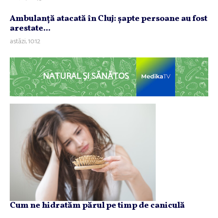
Ambulanţă atacată în Cluj: şapte persoane au fost
arestate...
astăzi, 10:12
NATURAL ȘI SĂNĂTOS
Cum ne hidratăm părul pe timp de caniculă