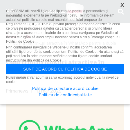
×
COMPANIA utilizează fişiere de tip cookie pentru a personaliza și
îmbunătăți experiența ta pe Website-ul nostru. Te informăm că ne-am
actualizat politicile cu cele mai recente modificări propuse de
Regulamentul (UE) 2016/679 privind protecția persoanelor fizice în ceea
ce privește prelucrarea datelor cu caracter personal și privind libera
circulație a acestor date. Înainte de a continua navigarea pe Website-ul
Acasă
Știri
nostru te rugăm să aloci timpul necesar pentru a citi și înțelege conținutul
Politicii de Cookie.
Cum trimiţi linkuri atractive în WhatsApp pentru a dubla
Prin continuarea navigării pe Website-ul nostru confirmi acceptarea
rata de accesare
utilizării fişierelor de tip cookie conform Politicii de Cookie. Nu uita totuși că
poți modifica în orice moment setările acestor fişiere cookie urmând
Cum trimiţi linkuri atractive în
instrucțiunile din Politica de Cookie.
WhatsApp pentru a dubla rata de
SUNT DE ACORD CU POLITICA DE COOKIE
accesare
Puteți merge chiar acum și să vă exprimați acordul individual la nivel de
cookie:
Politica de colectare acord cookie
Primanews
|
13 mar 2025
Politica de confidențialitate