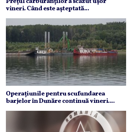
Preţul carburanţilor a scăzut uşor
vineri. Când este aşteptată...
Operaţiunile pentru scufundarea
barjelor în Dunăre continuă vineri....