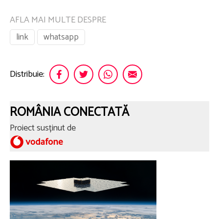
AFLA MAI MULTE DESPRE
link
whatsapp
Distribuie:
ROMÂNIA CONECTATĂ
Proiect susținut de