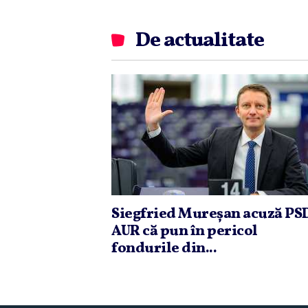
De actualitate
Siegfried Mureşan acuză PSD
AUR că pun în pericol
fondurile din...