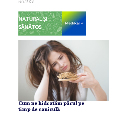
ieri, 15:08
NATURAL ȘI
SĂNĂTOS
Cum ne hidratăm părul pe
timp de caniculă