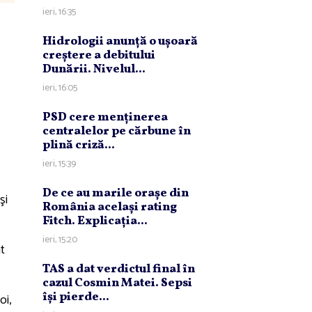
ieri, 16:35
Hidrologii anunţă o uşoară
creştere a debitului
Dunării. Nivelul...
ieri, 16:05
PSD cere menţinerea
centralelor pe cărbune în
plină criză...
ieri, 15:39
De ce au marile oraşe din
şi
România acelaşi rating
Fitch. Explicaţia...
ieri, 15:20
t
TAS a dat verdictul final în
cazul Cosmin Matei. Sepsi
îşi pierde...
oi,