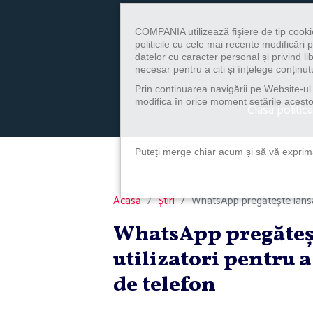
COMPANIA utilizează fişiere de tip cooki
politicile cu cele mai recente modificăr
datelor cu caracter personal și privind l
necesar pentru a citi și înțelege conținutu
Prin continuarea navigării pe Website-ul n
modifica în orice moment setările acestor
Clasa politica
Puteți merge chiar acum și să vă exprimaț
Acasă
Știri
WhatsApp pregăteşte lansar
WhatsApp pregăteş
utilizatori pentru
de telefon