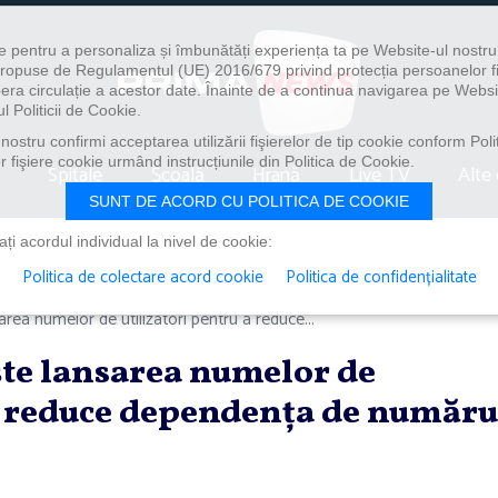
e pentru a personaliza și îmbunătăți experiența ta pe Website-ul nostr
i propuse de Regulamentul (UE) 2016/679 privind protecția persoanelor f
ibera circulație a acestor date. Înainte de a continua navigarea pe Websi
l Politicii de Cookie.
ostru confirmi acceptarea utilizării fişierelor de tip cookie conform Polit
 fişiere cookie urmând instrucțiunile din Politica de Cookie.
Spitale
Școală
Hrană
Live TV
Alte 
SUNT DE ACORD CU POLITICA DE COOKIE
i acordul individual la nivel de cookie:
Politica de colectare acord cookie
Politica de confidențialitate
ea numelor de utilizatori pentru a reduce...
te lansarea numelor de
 a reduce dependenţa de număru