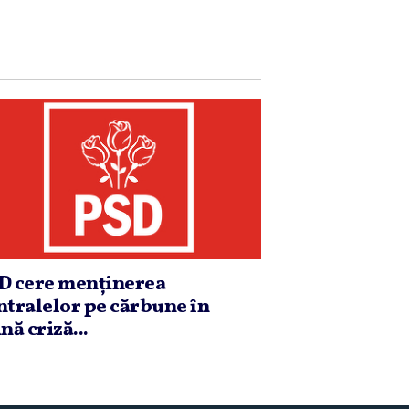
D cere menţinerea
ntralelor pe cărbune în
nă criză...