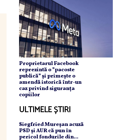
Proprietarul Facebook
reprezintă o ”pacoste
publică” și primește o
amendă istorică într-un
caz privind siguranța
copiilor
ULTIMELE ȘTIRI
Siegfried Mureşan acuză
PSD şi AUR că pun în
pericol fondurile din...