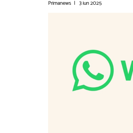
Primanews
|
3 iun 2025