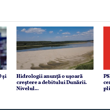
 şi
Hidrologii anunţă o uşoară
PS
creştere a debitului Dunării.
ce
Nivelul...
pli