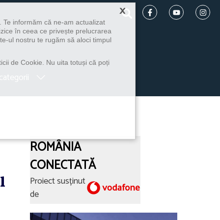
×
u. Te informăm că ne-am actualizat
izice în ceea ce privește prelucrarea
te-ul nostru te rugăm să aloci timpul
icii de Cookie. Nu uita totuși că poți
categorii
ROMÂNIA
CONECTATĂ
l
Proiect susținut
de