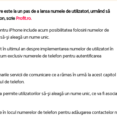
 este la un pas de a lansa numele de utilizatori, urmând să
on, scrie
Profit.ro.
tru iPhone include acum posibilitatea folosirii numelor de
or să-şi aleagă un nume unic.
at în ultimul an despre implementarea numelor de utilizatori în
cum exclusiv numerele de telefon pentru autentificarea
rile servicii de comunicare ce a rămas în urmă la acest capitol 
l de telefon.
ermite utilizatorilor să-şi aleagă un nume unic, ce va fi asocia
ite în locul numerelor de telefon pentru adăugarea contactelor n