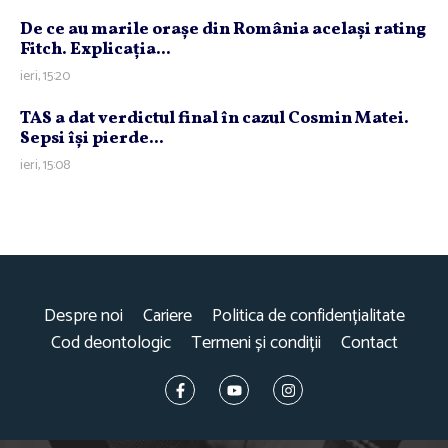
De ce au marile oraşe din România acelaşi rating
Fitch. Explicaţia...
ieri, 15:20
TAS a dat verdictul final în cazul Cosmin Matei.
Sepsi îşi pierde...
ieri, 15:08
Despre noi
Cariere
Politica de confidențialitate
Cod deontologic
Termeni și condiții
Contact