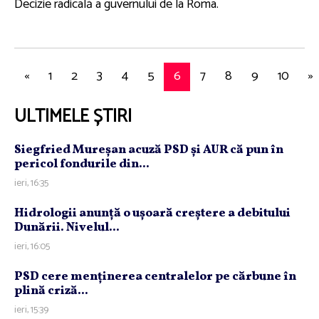
Decizie radicală a guvernului de la Roma.
«
1
2
3
4
5
6
7
8
9
10
»
ULTIMELE ȘTIRI
Siegfried Mureşan acuză PSD şi AUR că pun în
pericol fondurile din...
ieri, 16:35
Hidrologii anunţă o uşoară creştere a debitului
Dunării. Nivelul...
ieri, 16:05
PSD cere menţinerea centralelor pe cărbune în
plină criză...
ieri, 15:39