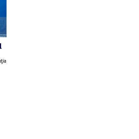
l
nţia