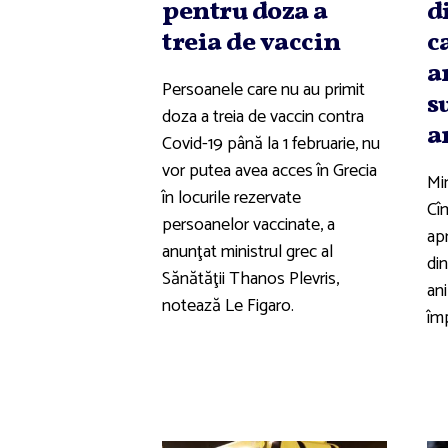
pentru doza a
d
treia de vaccin
c
a
Persoanele care nu au primit
s
doza a treia de vaccin contra
a
Covid-19 până la 1 februarie, nu
vor putea avea acces în Grecia
Min
în locurile rezervate
Cî
persoanelor vaccinate, a
ap
anunţat ministrul grec al
din
Sănătăţii Thanos Plevris,
ani
notează Le Figaro.
îm