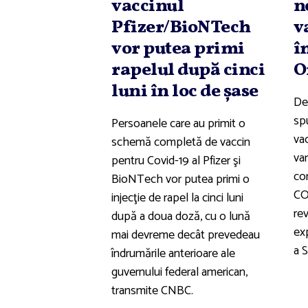
vaccinul
n
Pfizer/BioNTech
v
vor putea primi
î
rapelul după cinci
O
luni în loc de şase
De
sp
Persoanele care au primit o
vac
schemă completă de vaccin
var
pentru Covid-19 al Pfizer şi
com
BioNTech vor putea primi o
CO
injecţie de rapel la cinci luni
rev
după a doua doză, cu o lună
ex
mai devreme decât prevedeau
a S
îndrumările anterioare ale
guvernului federal american,
transmite CNBC.