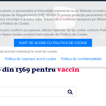
e pentru a personaliza și îmbunătăți experiența ta pe Website-ul nostr
i propuse de Regulamentul (UE) 2016/679 privind protecția persoanelor f
ibera circulație a acestor date. Înainte de a continua navigarea pe Websi
l Politicii de Cookie.
ostru confirmi acceptarea utilizării fişierelor de tip cookie conform Polit
 fişiere cookie urmând instrucțiunile din Politica de Cookie.
Spitale
Școală
Hrană
Live TV
Alte 
SUNT DE ACORD CU POLITICA DE COOKIE
i acordul individual la nivel de cookie:
Politica de colectare acord cookie
Politica de confidențialitate
0 din 1369 pentru
vaccin