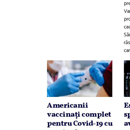
pre
Va
pr
ca
Să
răs
car
Americanii
E
vaccinaţi complet
s
pentru Covid-19 cu
a