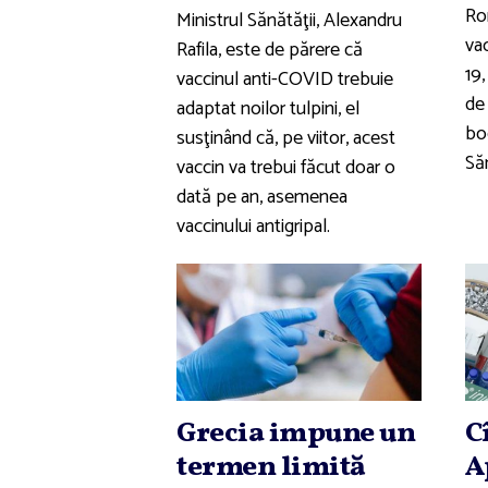
Ro
Ministrul Sănătăţii, Alexandru
vac
Rafila, este de părere că
19
vaccinul anti-COVID trebuie
de
adaptat noilor tulpini, el
bo
susţinând că, pe viitor, acest
Săn
vaccin va trebui făcut doar o
dată pe an, asemenea
vaccinului antigripal.
Grecia impune un
C
termen limită
A