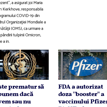
zent", a asigurat joi Maria
n Kerkhove, responsabila
ogramului COVID-19 din
drul Organizaţiei Mondiale a
nătăţii (OMS), ca urmare a
pândirii tulpinii Omicron,
e a in.
ste prematur să
FDA a autorizat
punem dacă
doza ''booster'' a
vem sau nu
vaccinului Pfize