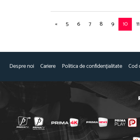
«
5
6
7
8
9
10
11
Despre noi
Cariere
Politica de confidențialitate
Cod 