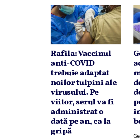
Rafila: Vaccinul
G
anti-COVID
a
trebuie adaptat
m
noilor tulpini ale
d
virusului. Pe
d
viitor, serul va fi
p
administrat o
i
dată pe an, ca la
b
gripă
Ger