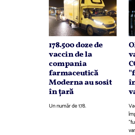
178.500 doze de
O
vaccin de la
v
compania
C
farmaceutică
'
Moderna au sosit
î
în ţară
v
Un număr de 178.
Vac
îm
"f
var