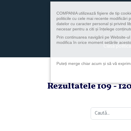
COMPANIA utilizează fişiere de tip cooki
politicile cu cele mai recente modificăr
datelor cu caracter personal și privind l
necesar pentru a citi și înțelege conținutu
Prin continuarea navigării pe Website-ul n
modifica în orice moment setările acestor
Clasa politica
Puteți merge chiar acum și să vă exprimaț
Rezultatele 109 - 12
Caută