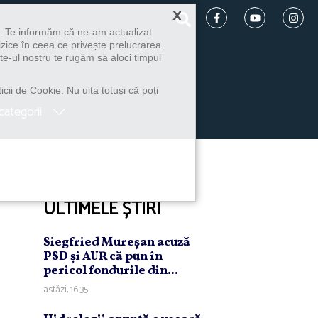
×
u. Te informăm că ne-am actualizat
izice în ceea ce privește prelucrarea
te-ul nostru te rugăm să aloci timpul
icii de Cookie. Nu uita totuși că poți
categorii
ULTIMELE ȘTIRI
Siegfried Mureşan acuză
PSD şi AUR că pun în
pericol fondurile din...
astăzi, 16:35