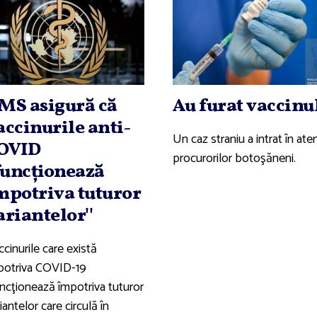
MS asigură că
Au furat vaccinu
accinurile anti-
Un caz straniu a intrat în ate
OVID
procurorilor botoşăneni.
'funcţionează
mpotriva tuturor
ariantelor''
cinurile care există
potriva COVID-19
uncţionează împotriva tuturor
iantelor care circulă în