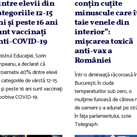
intre elevii din
conţin cuţite
ategoriile 12-15
minuscule care î
ni şi peste 16 ani
taie venele din
unt vaccinaţi
interior”:
nti-COVID-19
mişcarea toxică
anti-vax a
istrul Educaţiei, Sorin
României
mpeanu, a declarat că
roximativ 40% dintre elevii
Într-o dimineaţă răcoroasă î
 categoriile de vârstă 12-15
Bucureşti, în ciuda
 şi peste 16 ani sunt vaccinaţi
temperaturilor sub zero, o
potriva COVID-19.
mulţime furioasă de câteva m
de oameni s-a adunat pe str
în faţa parlamentului, scrie
Telegraph.