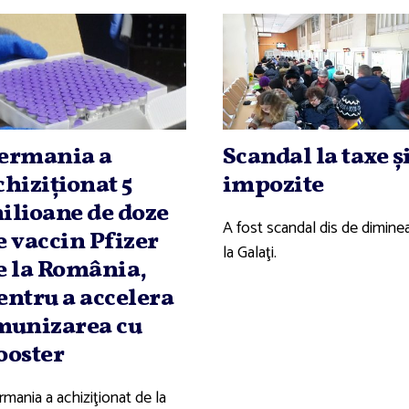
ermania a
Scandal la taxe ş
chiziţionat 5
impozite
ilioane de doze
A fost scandal dis de dimine
e vaccin Pfizer
la Galaţi.
e la România,
entru a accelera
munizarea cu
ooster
mania a achiziţionat de la