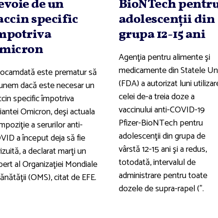
evoie de un
BioNTech pentr
accin specific
adolescenţii din
mpotriva
grupa 12-15 ani
micron
Agenţia pentru alimente şi
medicamente din Statele Un
ocamdată este prematur să
(FDA) a autorizat luni utilizar
unem dacă este necesar un
celei de-a treia doze a
cin specific împotriva
vaccinului anti-COVID-19
iantei Omicron, deşi actuala
Pfizer-BioNTech pentru
poziţie a serurilor anti-
adolescenţii din grupa de
VID a început deja să fie
vârstă 12-15 ani şi a redus,
izuită, a declarat marţi un
totodată, intervalul de
pert al Organizaţiei Mondiale
administrare pentru toate
ănătăţii (OMS), citat de EFE.
dozele de supra-rapel (".