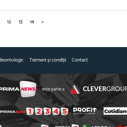
12
13
14
»
deontologic
Termeni și condiții
Contact
este parte a