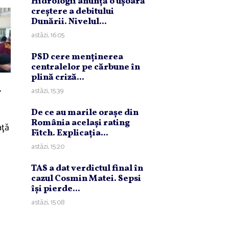
Hidrologii anunţă o uşoară
creştere a debitului
Dunării. Nivelul...
astăzi, 16:05
PSD cere menţinerea
centralelor pe cărbune în
plină criză...
i
astăzi, 15:39
De ce au marile oraşe din
România acelaşi rating
aţă
Fitch. Explicaţia...
astăzi, 15:20
TAS a dat verdictul final în
cazul Cosmin Matei. Sepsi
îşi pierde...
astăzi, 15:08