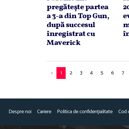
pregăteşte partea
2
a 3-a din Top Gun,
e
după succesul
m
înregistrat cu
î
Maverick
«
1
2
3
4
5
6
7
Despre noi
Cariere
Politica de confidențialitate
Cod 