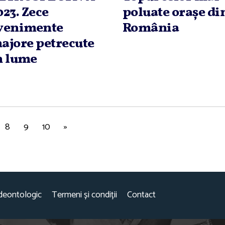
023. Zece
poluate oraşe di
venimente
România
ajore petrecute
n lume
8
9
10
»
deontologic
Termeni și condiții
Contact