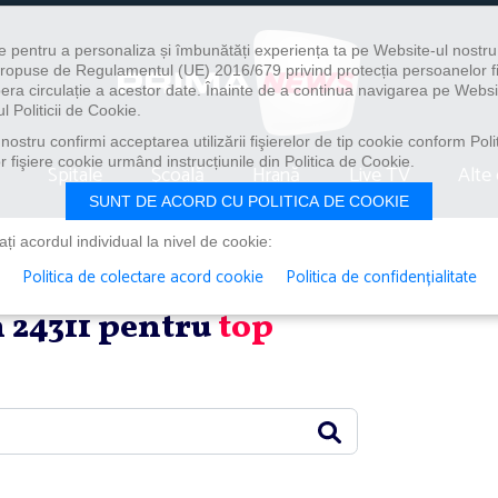
e pentru a personaliza și îmbunătăți experiența ta pe Website-ul nostr
i propuse de Regulamentul (UE) 2016/679 privind protecția persoanelor f
ibera circulație a acestor date. Înainte de a continua navigarea pe Websi
l Politicii de Cookie.
ostru confirmi acceptarea utilizării fişierelor de tip cookie conform Polit
 fişiere cookie urmând instrucțiunile din Politica de Cookie.
Spitale
Școală
Hrană
Live TV
Alte 
SUNT DE ACORD CU POLITICA DE COOKIE
i acordul individual la nivel de cookie:
Politica de colectare acord cookie
Politica de confidențialitate
in 24311 pentru
top