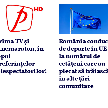
rima TV şi
România conduc
inemaraton, în
de departe în UE
opul
la numărul de
referinţelor
cetăţeni care au
elespectatorilor!
plecat să trăiasc
în alte ţări
comunitare