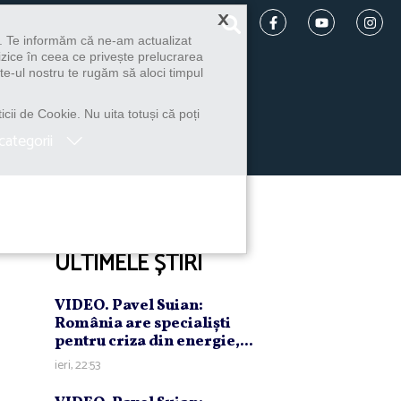
×
u. Te informăm că ne-am actualizat
izice în ceea ce privește prelucrarea
te-ul nostru te rugăm să aloci timpul
icii de Cookie. Nu uita totuși că poți
categorii
ULTIMELE ȘTIRI
VIDEO. Pavel Suian:
România are specialişti
pentru criza din energie,...
ieri, 22:53