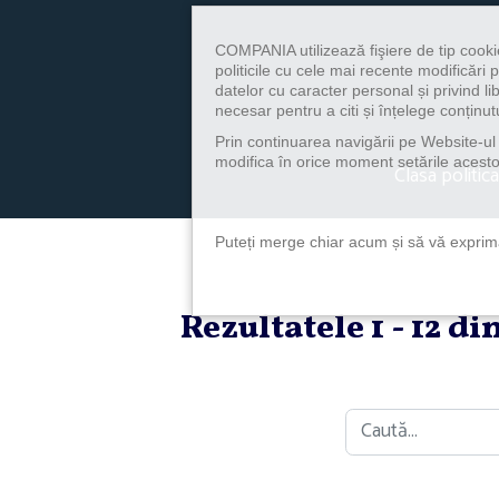
COMPANIA utilizează fişiere de tip cooki
politicile cu cele mai recente modificăr
datelor cu caracter personal și privind l
necesar pentru a citi și înțelege conținutu
Prin continuarea navigării pe Website-ul n
modifica în orice moment setările acestor
Clasa politica
Puteți merge chiar acum și să vă exprimaț
Rezultatele 1 - 12 d
Caută