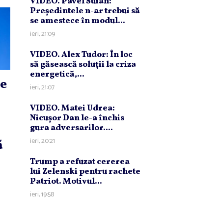
VIDEO. Pavel Suian:
Preşedintele n-ar trebui să
se amestece în modul...
ieri, 21:09
VIDEO. Alex Tudor: În loc
să găsească soluţii la criza
energetică,...
e
ieri, 21:07
VIDEO. Matei Udrea:
Nicuşor Dan le-a închis
gura adversarilor....
ieri, 20:21
ă
Trump a refuzat cererea
lui Zelenski pentru rachete
Patriot. Motivul...
ieri, 19:58