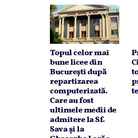
Topul celor mai
P
bune licee din
C
Bucureşti după
t
repartizarea
p
computerizată.
t
Care au fost
ultimele medii de
admitere la Sf.
Sava şi la