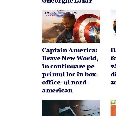
Gheorghe Lazăr
Captain America:
D
Brave New World,
f
în continuare pe
v
primul loc în box-
d
office-ul nord-
2
american