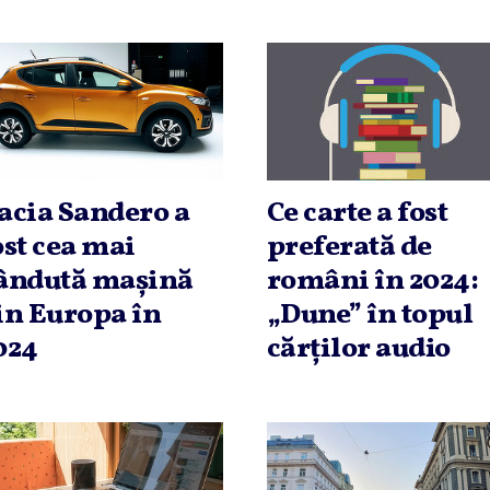
acia Sandero a
Ce carte a fost
ost cea mai
preferată de
ândută maşină
români în 2024:
in Europa în
„Dune” în topul
024
cărţilor audio