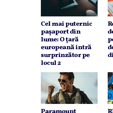
Cel mai puternic
R
paşaport din
d
lume: O ţară
p
europeană intră
d
surprinzător pe
d
locul 2
Paramount
R