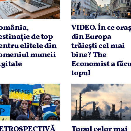
omânia,
VIDEO. În ce ora
estinaţie de top
din Europa
entru elitele din
trăieşti cel mai
omeniul muncii
bine? The
igitale
Economist a făcu
topul
ETROSPECTIVĂ
Topul celor mai