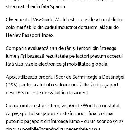
strecurat chiar în faţa Spaniei.
Clasamentul VisaGuide.World este considerat unul dintre
cele mai fiabile din cadrul industriei de turism, alături de
Henley Passport Index.
Compania evaluează 199 de ţări şi teritorii din întreaga
lume şi îşi bazează rezultatele pe factori precum accesul
fără viză, vizele electronice şi mobilitatea globală.
Apoi, utilizează propriul Scor de Semnificaţie a Destinaţiei
(DSS) pentru a atribui o valoare unică fiecărui paşaport,
deşi DSS nu este dezvăluit în clasament.
Cu ajutorul acestui sistem, VisaGuide.World a constatat
că paşaportul singaporez este în mod oficial cel mai
puternic paşaport din întreaga lume – cu un scor de 91,27
din 100 posibile începând cu decembrie 2024.