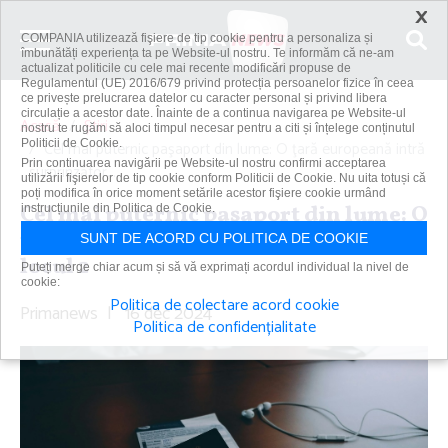
×
COMPANIA utilizează fişiere de tip cookie pentru a personaliza și
îmbunătăți experiența ta pe Website-ul nostru. Te informăm că ne-am
actualizat politicile cu cele mai recente modificări propuse de
Regulamentul (UE) 2016/679 privind protecția persoanelor fizice în ceea
ce privește prelucrarea datelor cu caracter personal și privind libera
circulație a acestor date. Înainte de a continua navigarea pe Website-ul
Acasă
Știri
nostru te rugăm să aloci timpul necesar pentru a citi și înțelege conținutul
Politicii de Cookie.
Cel mai puternic paşaport din lume: O ţară europeană intră
Prin continuarea navigării pe Website-ul nostru confirmi acceptarea
surprinzător...
utilizării fişierelor de tip cookie conform Politicii de Cookie. Nu uita totuși că
poți modifica în orice moment setările acestor fişiere cookie urmând
Cel mai puternic paşaport din lume: O
instrucțiunile din Politica de Cookie.
ţară europeană intră surprinzător pe
SUNT DE ACORD CU POLITICA DE COOKIE
locul 2
Puteți merge chiar acum și să vă exprimați acordul individual la nivel de
cookie:
Politica de colectare acord cookie
Primanews
|
16 dec 2024
Politica de confidențialitate