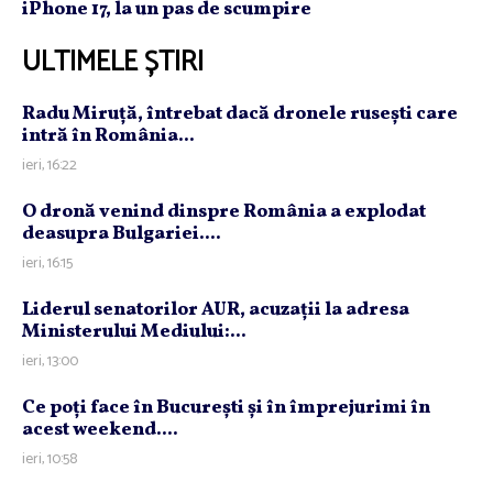
iPhone 17, la un pas de scumpire
ULTIMELE ȘTIRI
Radu Miruţă, întrebat dacă dronele ruseşti care
intră în România...
ieri, 16:22
O dronă venind dinspre România a explodat
deasupra Bulgariei....
ieri, 16:15
Liderul senatorilor AUR, acuzaţii la adresa
Ministerului Mediului:...
ieri, 13:00
Ce poţi face în Bucureşti şi în împrejurimi în
acest weekend....
ieri, 10:58