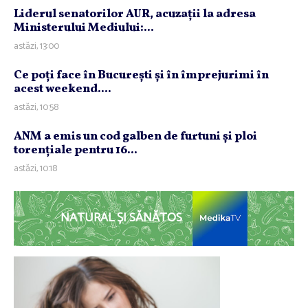
Liderul senatorilor AUR, acuzaţii la adresa
Ministerului Mediului:...
astăzi, 13:00
Ce poţi face în Bucureşti şi în împrejurimi în
acest weekend....
astăzi, 10:58
ANM a emis un cod galben de furtuni şi ploi
torenţiale pentru 16...
astăzi, 10:18
NATURAL ȘI SĂNĂTOS