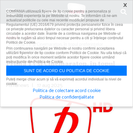
×
COMPANIA utilizează fişiere de tip cookie pentru a personaliza și
îmbunătăți experiența ta pe Website-ul nostru. Te informăm că ne-am
actualizat politicile cu cele mai recente modificări propuse de
Regulamentul (UE) 2016/679 privind protecția persoanelor fizice în ceea
ce privește prelucrarea datelor cu caracter personal și privind libera
circulație a acestor date. Înainte de a continua navigarea pe Website-ul
Acasă
Știri
nostru te rugăm să aloci timpul necesar pentru a citi și înțelege conținutul
Politicii de Cookie.
Prima TV şi Cinemaraton, în topul preferinţelor
Prin continuarea navigării pe Website-ul nostru confirmi acceptarea
telespectatorilor!
utilizării fişierelor de tip cookie conform Politicii de Cookie. Nu uita totuși că
poți modifica în orice moment setările acestor fişiere cookie urmând
Prima TV şi Cinemaraton, în topul
instrucțiunile din Politica de Cookie.
preferinţelor telespectatorilor!
SUNT DE ACORD CU POLITICA DE COOKIE
Puteți merge chiar acum și să vă exprimați acordul individual la nivel de
Primanews
|
17 aug 2025
cookie:
Politica de colectare acord cookie
Politica de confidențialitate