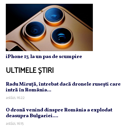
iPhone 17, la un pas de scumpire
ULTIMELE ȘTIRI
Radu Miruţă, întrebat dacă dronele ruseşti care
intră în România...
astăzi, 16:22
O dronă venind dinspre România a explodat
deasupra Bulgariei....
astăzi, 16:15