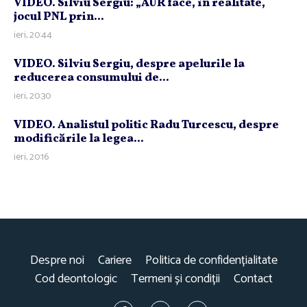
VIDEO. Silviu Sergiu: „AUR face, în realitate,
jocul PNL prin...
ieri, 20:44
VIDEO. Silviu Sergiu, despre apelurile la
reducerea consumului de...
ieri, 20:30
VIDEO. Analistul politic Radu Turcescu, despre
modificările la legea...
ieri, 20:16
Despre noi
Cariere
Politica de confidențialitate
Cod deontologic
Termeni și condiții
Contact