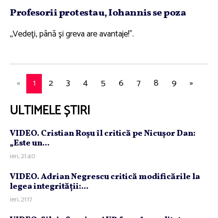
Profesorii protestau, Iohannis se poza
,,Vedeţi, până şi greva are avantaje!".
«
1
2
3
4
5
6
7
8
9
»
ULTIMELE ȘTIRI
VIDEO. Cristian Roşu îl critică pe Nicuşor Dan:
„Este un...
ieri, 21:40
VIDEO. Adrian Negrescu critică modificările la
legea integrităţii:...
ieri, 21:17