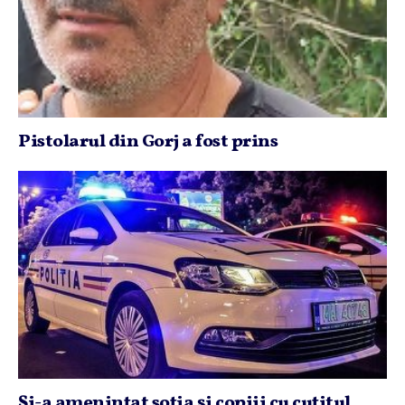
Pistolarul din Gorj a fost prins
Şi-a ameninţat soţia şi copiii cu cuţitul