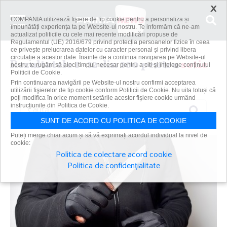
×
COMPANIA utilizează fişiere de tip cookie pentru a personaliza și
îmbunătăți experiența ta pe Website-ul nostru. Te informăm că ne-am
actualizat politicile cu cele mai recente modificări propuse de
Regulamentul (UE) 2016/679 privind protecția persoanelor fizice în ceea
ce privește prelucrarea datelor cu caracter personal și privind libera
circulație a acestor date. Înainte de a continua navigarea pe Website-ul
Rezultatele 1 - 12 din 100 pentru
sotie
nostru te rugăm să aloci timpul necesar pentru a citi și înțelege conținutul
Politicii de Cookie.
Prin continuarea navigării pe Website-ul nostru confirmi acceptarea
utilizării fişierelor de tip cookie conform Politicii de Cookie. Nu uita totuși că
poți modifica în orice moment setările acestor fişiere cookie urmând
Caută
instrucțiunile din Politica de Cookie.
SUNT DE ACORD CU POLITICA DE COOKIE
Puteți merge chiar acum și să vă exprimați acordul individual la nivel de
cookie:
Politica de colectare acord cookie
Politica de confidențialitate