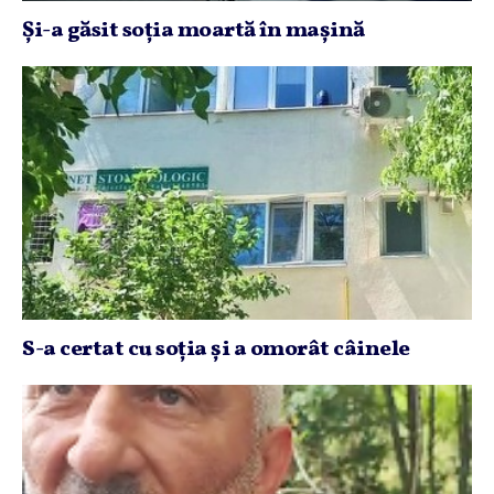
Şi-a găsit soţia moartă în maşină
S-a certat cu soţia şi a omorât câinele