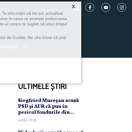
×
u. Te informăm că ne-am actualizat
izice în ceea ce privește prelucrarea
te-ul nostru te rugăm să aloci timpul
icii de Cookie. Nu uita totuși că poți
categorii
ULTIMELE ȘTIRI
Siegfried Mureşan acuză
PSD şi AUR că pun în
pericol fondurile din...
astăzi, 16:35