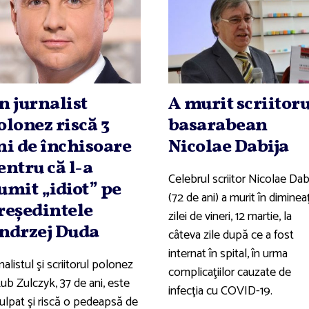
n jurnalist
A murit scriitoru
olonez riscă 3
basarabean
ni de închisoare
Nicolae Dabija
entru că l-a
Celebrul scriitor Nicolae Dab
umit „idiot” pe
(72 de ani) a murit în diminea
reşedintele
zilei de vineri, 12 martie, la
ndrzej Duda
câteva zile după ce a fost
internat în spital, în urma
nalistul şi scriitorul polonez
complicaţiilor cauzate de
ub Zulczyk, 37 de ani, este
infecţia cu COVID-19.
culpat şi riscă o pedeapsă de