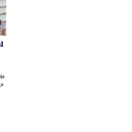
l
ija
ţa