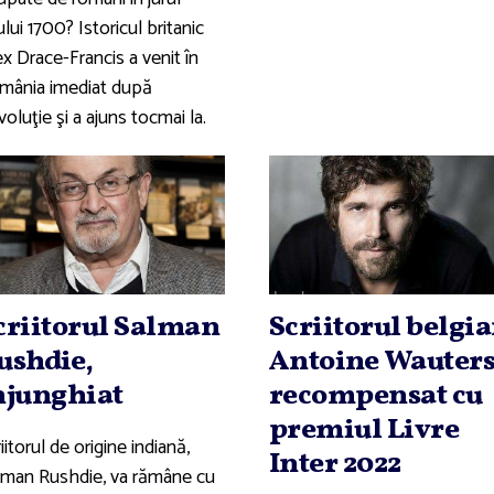
lui 1700? Istoricul britanic
x Drace-Francis a venit în
mânia imediat după
oluţie şi a ajuns tocmai la.
criitorul Salman
Scriitorul belgi
ushdie,
Antoine Wauters
njunghiat
recompensat cu
premiul Livre
iitorul de origine indiană,
Inter 2022
lman Rushdie, va rămâne cu