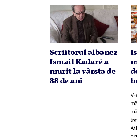
Scriitorul albanez
I
Ismail Kadaré a
m
murit la vârsta de
d
88 de ani
b
V-a
mă
mâ
tr
Atl
oc