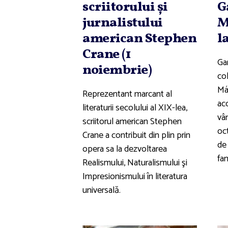
scriitorului şi
G
jurnalistului
M
american Stephen
l
Crane (1
Gar
noiembrie)
co
Má
Reprezentant marcant al
acc
literaturii secolului al XIX-lea,
vâ
scriitorul american Stephen
oc
Crane a contribuit din plin prin
de 
opera sa la dezvoltarea
fam
Realismului, Naturalismului şi
Impresionismului în literatura
universală.