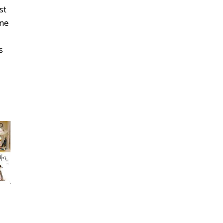
st
ine
s