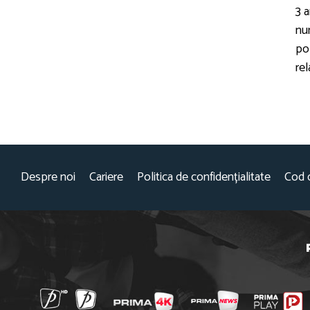
3 a
nu
po
re
Despre noi
Cariere
Politica de confidențialitate
Cod 