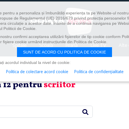
e pentru a personaliza și îmbunătăți experiența ta pe Website-ul nostr
i propuse de Regulamentul (UE) 2016/679 privind protecția persoanelor f
ibera circulație a acestor date. Înainte de a continua navigarea pe Websi
l Politicii de Cookie.
ostru confirmi acceptarea utilizării fişierelor de tip cookie conform Polit
 fişiere cookie urmând instrucțiunile din Politica de Cookie.
Spitale
Școală
Hrană
Live TV
Alte 
SUNT DE ACORD CU POLITICA DE COOKIE
i acordul individual la nivel de cookie:
Politica de colectare acord cookie
Politica de confidențialitate
in 12 pentru
scriitor