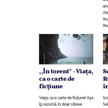
anu
Ale
Ro
Rev
,,În torent" - Viaţa,
S
ca o carte de
R
ficţiune
î
Viaţa, ca o carte de ficţiune! Aşa
Scr
îşi rezumă, în doar câteva
Sa