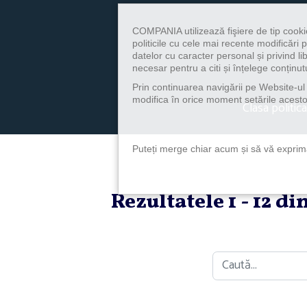
COMPANIA utilizează fişiere de tip cooki
politicile cu cele mai recente modificăr
datelor cu caracter personal și privind l
necesar pentru a citi și înțelege conținutu
Prin continuarea navigării pe Website-ul n
modifica în orice moment setările acestor
Clasa politica
Puteți merge chiar acum și să vă exprimaț
Rezultatele 1 - 12 d
Caută