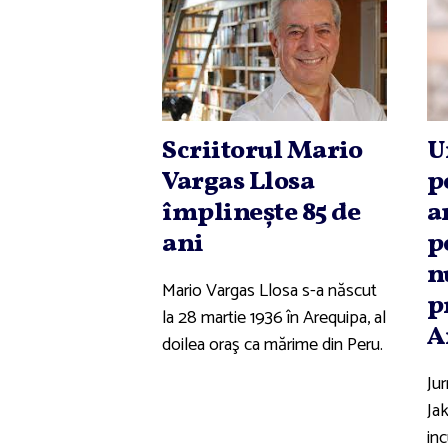
Scriitorul Mario
U
Vargas Llosa
p
împlineşte 85 de
a
ani
p
n
Mario Vargas Llosa s-a născut
p
la 28 martie 1936 în Arequipa, al
A
doilea oraş ca mărime din Peru.
Jur
Jak
in