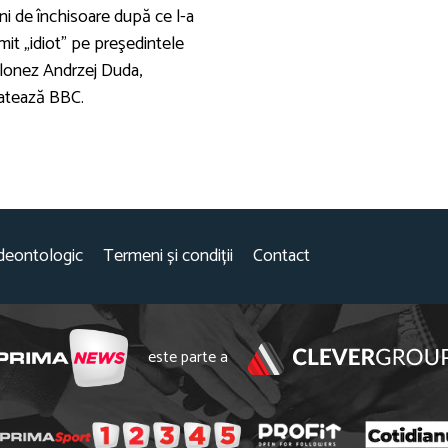
ni de închisoare după ce l-a
mit „idiot” pe preşedintele
lonez Andrzej Duda,
latează BBC.
deontologic
Termeni și condiții
Contact
este parte a