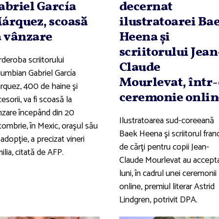
abriel García
decernat
árquez, scoasă
ilustratoarei Ba
a vânzare
Heena şi
scriitorului Jean
deroba scriitorului
Claude
lumbian Gabriel García
Mourlevat, într-
rquez, 400 de haine şi
ceremonie onlin
esorii, va fi scoasă la
nzare începând din 20
Ilustratoarea sud-coreeană
tombrie, în Mexic, oraşul său
Baek Heena şi scriitorul fran
adopţie, a precizat vineri
de cărţi pentru copii Jean-
ilia, citată de AFP.
Claude Mourlevat au accept
luni, în cadrul unei ceremonii
online, premiul literar Astrid
Lindgren, potrivit DPA.