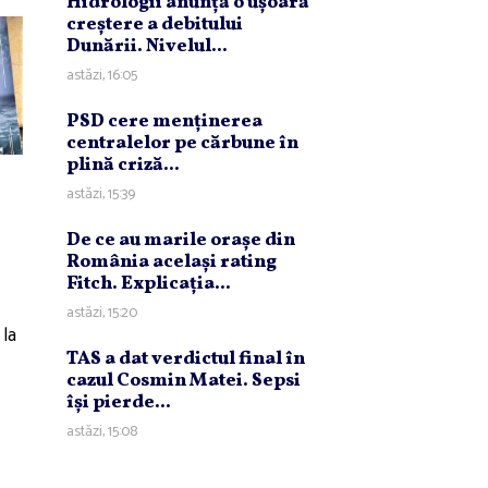
Hidrologii anunţă o uşoară
creştere a debitului
Dunării. Nivelul...
astăzi, 16:05
PSD cere menţinerea
centralelor pe cărbune în
plină criză...
astăzi, 15:39
De ce au marile oraşe din
România acelaşi rating
Fitch. Explicaţia...
astăzi, 15:20
 la
TAS a dat verdictul final în
cazul Cosmin Matei. Sepsi
îşi pierde...
astăzi, 15:08