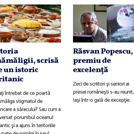
storia
Răsvan Popescu,
ămăligii, scrisă
premiu de
e un istoric
excelenţă
ritanic
Zeci de scriitori şi seniori ai
presei româneşti s-au reunit,
ţi întrebat de ce poartă
Iaşi într-o gală de excepţie.
măliga stigmatul de
ncare a săracului? Sau cum a
aversat porumbul oceanul
antic şi a ajuns în teritoriile
upate de români în jurul