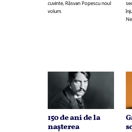
cuvinte, Răsvan Popescu noul
se
volum.
înj
Ne
150 de ani de la
G
naşterea
s