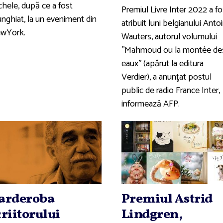
chele, după ce a fost
Premiul Livre Inter 2022 a fo
unghiat, la un eveniment din
atribuit luni belgianului Anto
wYork.
Wauters, autorul volumului
''Mahmoud ou la montée de
eaux'' (apărut la editura
Verdier), a anunţat postul
public de radio France Inter,
informează AFP.
arderoba
Premiul Astrid
criitorului
Lindgren,