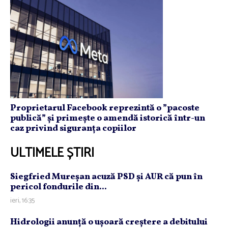
Proprietarul Facebook reprezintă o ”pacoste
publică” și primește o amendă istorică într-un
caz privind siguranța copiilor
ULTIMELE ȘTIRI
Siegfried Mureşan acuză PSD şi AUR că pun în
pericol fondurile din...
ieri, 16:35
Hidrologii anunţă o uşoară creştere a debitului