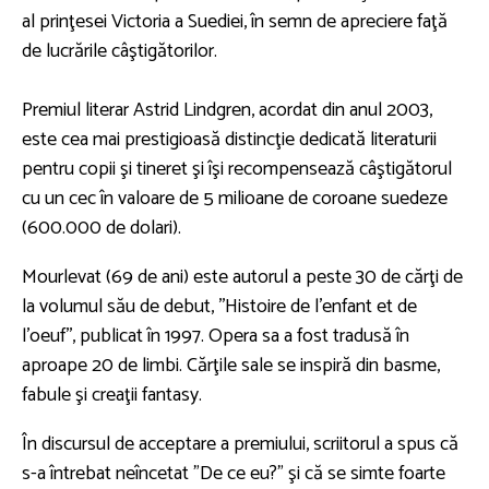
al prinţesei Victoria a Suediei, în semn de apreciere faţă
de lucrările câştigătorilor.
Premiul literar Astrid Lindgren, acordat din anul 2003,
este cea mai prestigioasă distincţie dedicată literaturii
pentru copii şi tineret şi îşi recompensează câştigătorul
cu un cec în valoare de 5 milioane de coroane suedeze
(600.000 de dolari).
Mourlevat (69 de ani) este autorul a peste 30 de cărţi de
la volumul său de debut, ''Histoire de l'enfant et de
l'oeuf'', publicat în 1997. Opera sa a fost tradusă în
aproape 20 de limbi. Cărţile sale se inspiră din basme,
fabule şi creaţii fantasy.
În discursul de acceptare a premiului, scriitorul a spus că
s-a întrebat neîncetat "De ce eu?" şi că se simte foarte