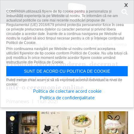
×
COMPANIA utilizează fişiere de tip cookie pentru a personaliza și
îmbunătăți experiența ta pe Website-ul nostru. Te informăm că ne-am
actualizat politicile cu cele mai recente modificări propuse de
Regulamentul (UE) 2016/679 privind protecția persoanelor fizice în ceea
ce privește prelucrarea datelor cu caracter personal și privind libera
circulație a acestor date. Înainte de a continua navigarea pe Website-ul
Acasă
Cultură
nostru te rugăm să aloci timpul necesar pentru a citi și înțelege conținutul
Politicii de Cookie.
Premiul Astrid Lindgren, decernat ilustratoarei Baek Heena
Prin continuarea navigării pe Website-ul nostru confirmi acceptarea
şi scriitorului...
utilizării fişierelor de tip cookie conform Politicii de Cookie. Nu uita totuși că
poți modifica în orice moment setările acestor fişiere cookie urmând
Premiul Astrid Lindgren, decernat
instrucțiunile din Politica de Cookie.
ilustratoarei Baek Heena şi
SUNT DE ACORD CU POLITICA DE COOKIE
scriitorului Jean-Claude Mourlevat,
Puteți merge chiar acum și să vă exprimați acordul individual la nivel de
cookie:
într-o ceremonie online
Politica de colectare acord cookie
Politica de confidențialitate
Primanews
|
1 iun 2021