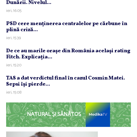
Dunării. Nivelul...
ieri, 16:05
PSD cere menţinerea centralelor pe cărbune în
plină criză...
ieri, 15:39
De ce au marile oraşe din România acelaşi rating
Fitch. Explicaţia...
ieri, 15:20
TAS a dat verdictul final în cazul Cosmin Matei.
Sepsi îşi pierde...
ieri, 15:08
NATURAL ȘI SĂNĂTOS