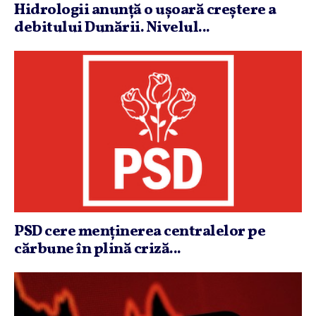
Hidrologii anunţă o uşoară creştere a
debitului Dunării. Nivelul...
PSD cere menţinerea centralelor pe
cărbune în plină criză...