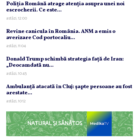
Poliţia Română atrage atenţia asupra unei noi
escrocherii. Ce este...
astăzi, 12:00
Revine canicula în România. ANM a emis o
averizare Cod portocaliu...
astăzi, 11:04
Donald Trump schimbă strategia faţă de Iran:
„Deocamdată nu...
astăzi, 10:45
Ambulanţă atacată în Cluj: şapte persoane au fost
arestate...
astăzi, 10:12
NATURAL ȘI SĂNĂTOS