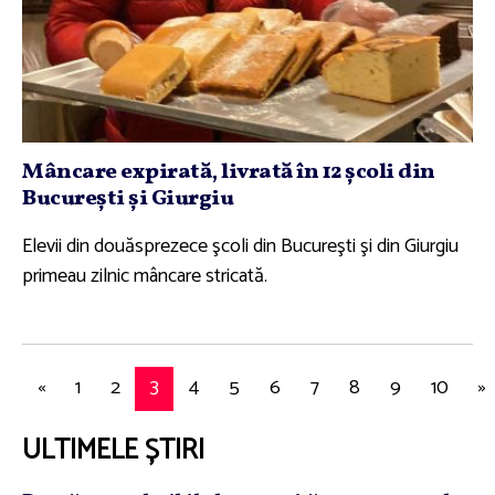
Mâncare expirată, livrată în 12 şcoli din
Bucureşti şi Giurgiu
Elevii din douăsprezece şcoli din Bucureşti şi din Giurgiu
primeau zilnic mâncare stricată.
«
1
2
3
4
5
6
7
8
9
10
»
ULTIMELE ȘTIRI