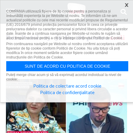
×
COMPANIA utilizează fişiere de tip cookie pentru a personaliza și
îmbunătăți experiența ta pe Website-ul nostru. Te informăm că ne-am
actualizat politicile cu cele mai recente modificări propuse de Regulamentul
(UE) 2016/679 privind protecția persoanelor fizice în ceea ce privește
prelucrarea datelor cu caracter personal și privind libera circulație a acestor
date. Înainte de a continua navigarea pe Website-ul nostru te rugăm să
Rezultatele 25 - 36 din 186 pentru
scoli
aloci timpul necesar pentru a citi și înțelege conținutul Politicii de Cookie.
Prin continuarea navigării pe Website-ul nostru confirmi acceptarea utilizării
fişierelor de tip cookie conform Politicii de Cookie. Nu uita totuși că poți
modifica în orice moment setările acestor fişiere cookie urmând
instrucțiunile din Politica de Cookie.
Caută
SUNT DE ACORD CU POLITICA DE COOKIE
Puteți merge chiar acum și să vă exprimați acordul individual la nivel de
cookie:
Politica de colectare acord cookie
Politica de confidențialitate