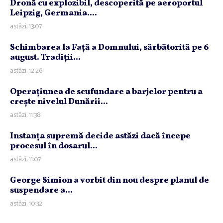
Dronă cu explozibil, descoperită pe aeroportul
Leipzig, Germania....
astăzi, 13:07
Schimbarea la Faţă a Domnului, sărbătorită pe 6
august. Tradiţii...
astăzi, 12:26
Operaţiunea de scufundare a barjelor pentru a
creşte nivelul Dunării...
astăzi, 11:38
Instanţa supremă decide astăzi dacă începe
procesul în dosarul...
astăzi, 11:07
George Simion a vorbit din nou despre planul de
suspendare a...
astăzi, 10:32