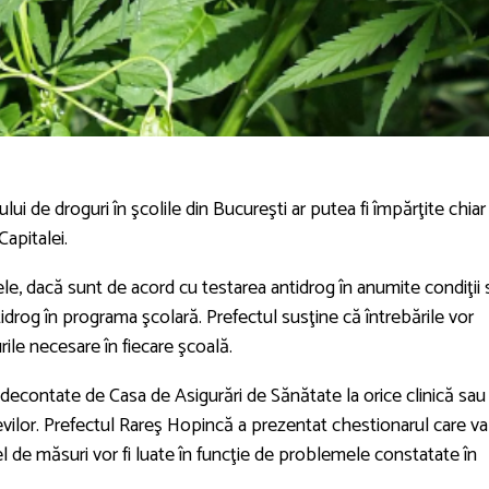
 de droguri în şcolile din Bucureşti ar putea fi împărţite chiar
apitalei.
e altele, dacă sunt de acord cu testarea antidrog în anumite condiţii
idrog în programa şcolară. Prefectul susţine că întrebările vor
urile necesare în fiecare şcoală.
 decontate de Casa de Asigurări de Sănătate la orice clinică sau
vilor. Prefectul Rareş Hopincă a prezentat chestionarul care va
fel de măsuri vor fi luate în funcţie de problemele constatate în