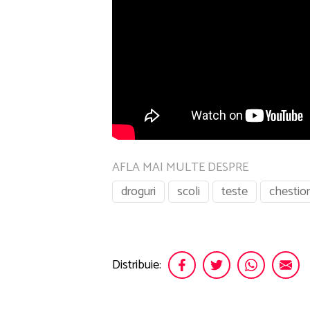
AFLA MAI MULTE DESPRE
droguri
scoli
teste
chestio
Distribuie: