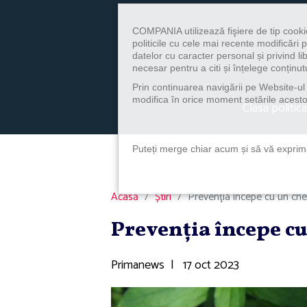
COMPANIA utilizează fişiere de tip cooki
politicile cu cele mai recente modificăr
datelor cu caracter personal și privind l
necesar pentru a citi și înțelege conținutu
Prin continuarea navigării pe Website-ul n
modifica în orice moment setările acestor
Clasa politica
Puteți merge chiar acum și să vă exprimaț
Acasă
Știri
Prevenţia începe cu un che
Prevenţia începe cu
Primanews
|
17 oct 2023