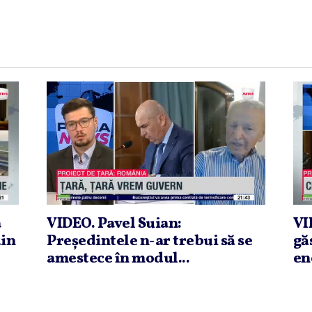
a
VIDEO. Pavel Suian:
VI
din
Preşedintele n-ar trebui să se
gă
amestece în modul...
en