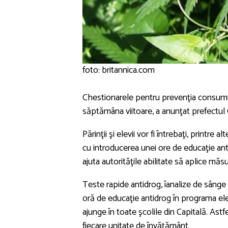
foto: britannica.com
Chestionarele pentru prevenţia consumului
săptămâna viitoare, a anunţat prefectul C
Părinţii şi elevii vor fi întrebaţi, printr
cu introducerea unei ore de educaţie ant
ajuta autorităţile abilitate să aplice măs
Teste rapide antidrog, îanalize de sânge
oră de educaţie antidrog în programa ele
ajunge în toate şcolile din Capitală. Ast
fiecare unitate de învăţământ.