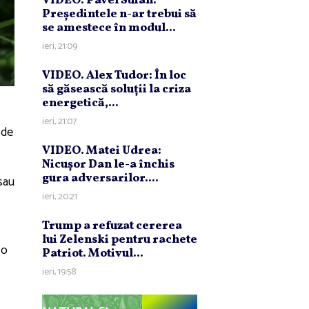
VIDEO. Pavel Suian:
Preşedintele n-ar trebui să
se amestece în modul...
ieri, 21:09
VIDEO. Alex Tudor: În loc
să găsească soluţii la criza
energetică,...
ieri, 21:07
 de
VIDEO. Matei Udrea:
Nicuşor Dan le-a închis
gura adversarilor....
 sau
ieri, 20:21
Trump a refuzat cererea
lui Zelenski pentru rachete
 o
Patriot. Motivul...
ieri, 19:58