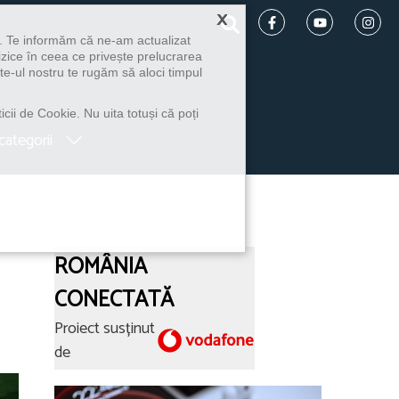
×
u. Te informăm că ne-am actualizat
izice în ceea ce privește prelucrarea
te-ul nostru te rugăm să aloci timpul
icii de Cookie. Nu uita totuși că poți
categorii
ROMÂNIA
CONECTATĂ
Proiect susținut
de