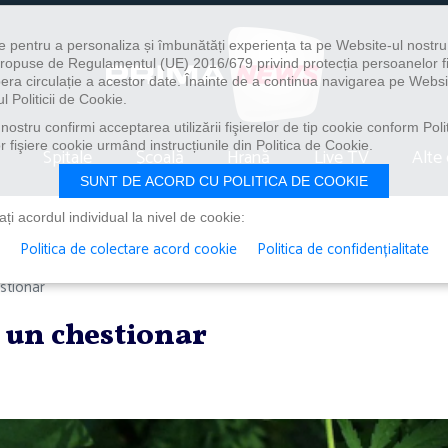
e pentru a personaliza și îmbunătăți experiența ta pe Website-ul nostr
i propuse de Regulamentul (UE) 2016/679 privind protecția persoanelor f
ibera circulație a acestor date. Înainte de a continua navigarea pe Websi
l Politicii de Cookie.
ostru confirmi acceptarea utilizării fişierelor de tip cookie conform Polit
 fişiere cookie urmând instrucțiunile din Politica de Cookie.
Spitale
Școală
Hrană
Live TV
Alte 
SUNT DE ACORD CU POLITICA DE COOKIE
i acordul individual la nivel de cookie:
Politica de colectare acord cookie
Politica de confidențialitate
stionar
 un chestionar