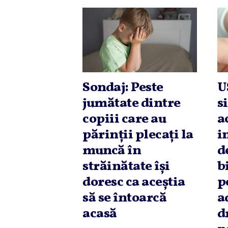
Sondaj: Peste
U
jumătate dintre
s
copiii care au
a
părinţii plecaţi la
i
muncă în
d
străinătate îşi
b
doresc ca aceştia
p
să se întoarcă
a
acasă
d