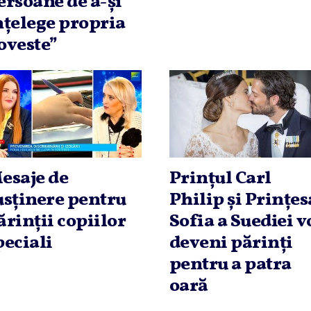
ersoane de a-şi
nţelege propria
oveste”
esaje de
Prinţul Carl
usţinere pentru
Philip şi Prinţes
ărinţii copiilor
Sofia a Suediei v
peciali
deveni părinţi
pentru a patra
oară