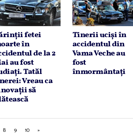
ărinţii fetei
Tinerii ucişi în
oarte în
accidentul din
ccidentul de la 2
Vama Veche au
ai au fost
fost
udiaţi. Tatăl
înmormântaţi
inerei: Vreau ca
inovaţii să
lătească
8
9
10
»