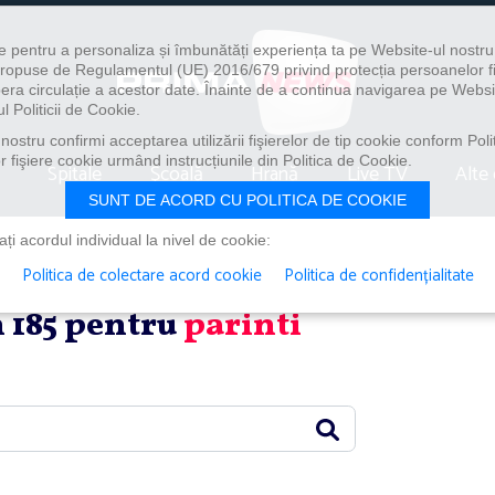
e pentru a personaliza și îmbunătăți experiența ta pe Website-ul nostr
i propuse de Regulamentul (UE) 2016/679 privind protecția persoanelor f
ibera circulație a acestor date. Înainte de a continua navigarea pe Websi
l Politicii de Cookie.
ostru confirmi acceptarea utilizării fişierelor de tip cookie conform Polit
 fişiere cookie urmând instrucțiunile din Politica de Cookie.
Spitale
Școală
Hrană
Live TV
Alte 
SUNT DE ACORD CU POLITICA DE COOKIE
i acordul individual la nivel de cookie:
Politica de colectare acord cookie
Politica de confidențialitate
in 185 pentru
parinti