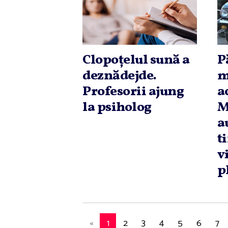
Clopoţelul sună a
P
deznădejde.
m
Profesorii ajung
a
la psiholog
M
a
t
v
p
«
1
2
3
4
5
6
7