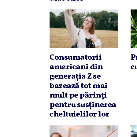
Consumatorii
P
americani din
c
generaţia Z se
bazează tot mai
mult pe părinţi
pentru susţinerea
cheltuielilor lor