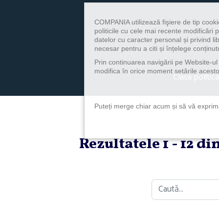
COMPANIA utilizează fişiere de tip cooki
politicile cu cele mai recente modificăr
datelor cu caracter personal și privind l
necesar pentru a citi și înțelege conținutu
Prin continuarea navigării pe Website-ul n
modifica în orice moment setările acestor
Clasa politica
Puteți merge chiar acum și să vă exprimaț
Rezultatele 1 - 12 d
Caută