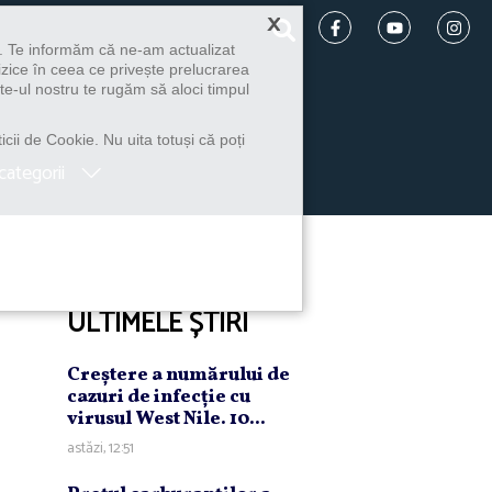
×
u. Te informăm că ne-am actualizat
izice în ceea ce privește prelucrarea
te-ul nostru te rugăm să aloci timpul
icii de Cookie. Nu uita totuși că poți
categorii
ULTIMELE ȘTIRI
Creştere a numărului de
cazuri de infecţie cu
virusul West Nile. 10...
astăzi, 12:51