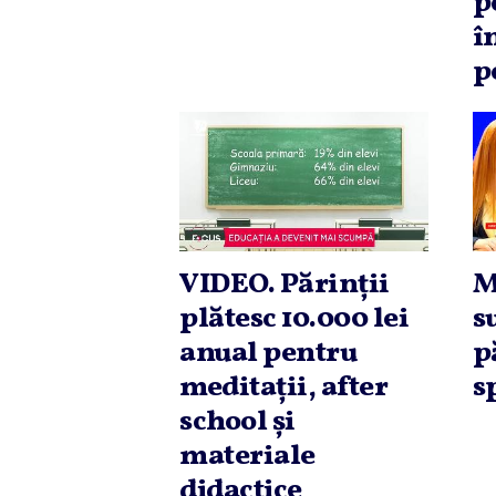
p
î
p
VIDEO. Părinţii
M
plătesc 10.000 lei
s
anual pentru
p
meditaţii, after
s
school şi
materiale
didactice