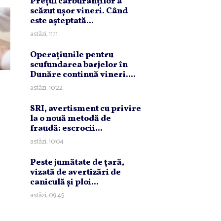
Preţul carburanţilor a
scăzut uşor vineri. Când
este aşteptată...
astăzi, 11:11
Operaţiunile pentru
scufundarea barjelor în
Dunăre continuă vineri....
astăzi, 10:22
SRI, avertisment cu privire
la o nouă metodă de
fraudă: escrocii...
astăzi, 10:04
Peste jumătate de ţară,
vizată de avertizări de
caniculă şi ploi...
astăzi, 09:45