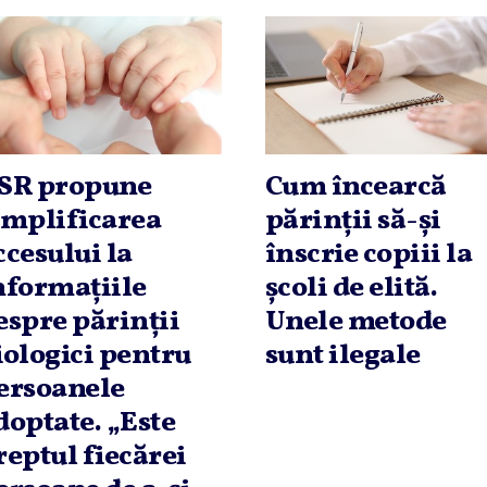
SR propune
Cum încearcă
implificarea
părinţii să-şi
ccesului la
înscrie copiii la
nformaţiile
şcoli de elită.
espre părinţii
Unele metode
iologici pentru
sunt ilegale
ersoanele
doptate. „Este
reptul fiecărei