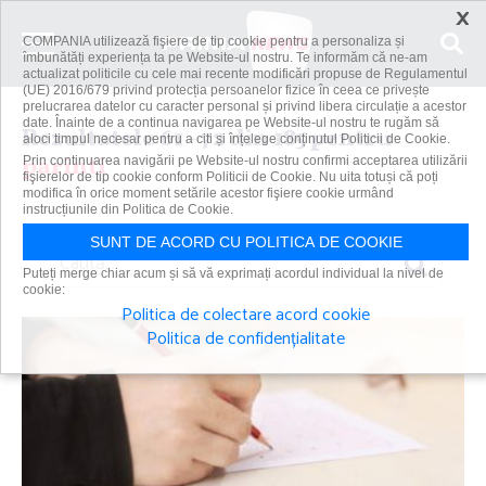
×
COMPANIA utilizează fişiere de tip cookie pentru a personaliza și
îmbunătăți experiența ta pe Website-ul nostru. Te informăm că ne-am
actualizat politicile cu cele mai recente modificări propuse de Regulamentul
(UE) 2016/679 privind protecția persoanelor fizice în ceea ce privește
prelucrarea datelor cu caracter personal și privind libera circulație a acestor
date. Înainte de a continua navigarea pe Website-ul nostru te rugăm să
Rezultatele 61 - 72 din 185 pentru
aloci timpul necesar pentru a citi și înțelege conținutul Politicii de Cookie.
parinti
Prin continuarea navigării pe Website-ul nostru confirmi acceptarea utilizării
fişierelor de tip cookie conform Politicii de Cookie. Nu uita totuși că poți
modifica în orice moment setările acestor fişiere cookie urmând
instrucțiunile din Politica de Cookie.
SUNT DE ACORD CU POLITICA DE COOKIE
Caută
Puteți merge chiar acum și să vă exprimați acordul individual la nivel de
cookie:
Politica de colectare acord cookie
Politica de confidențialitate