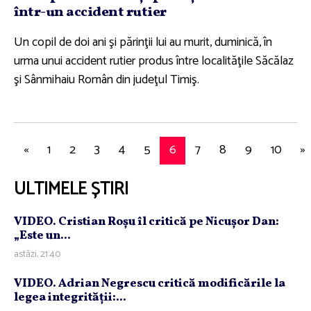
într-un accident rutier
Un copil de doi ani şi părinţii lui au murit, duminică, în
urma unui accident rutier produs între localităţile Săcălaz
şi Sânmihaiu Român din judeţul Timiş.
«
1
2
3
4
5
6
7
8
9
10
»
ULTIMELE ȘTIRI
VIDEO. Cristian Roşu îl critică pe Nicuşor Dan:
„Este un...
astăzi, 21:40
VIDEO. Adrian Negrescu critică modificările la
legea integrităţii:...