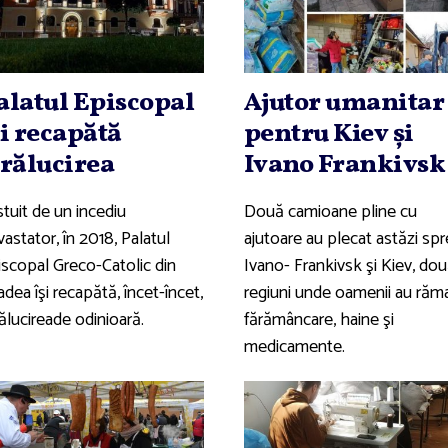
alatul Episcopal
Ajutor umanitar
şi recapătă
pentru Kiev şi
trălucirea
Ivano Frankivsk
tuit de un incediu
Două camioane pline cu
astator, în 2018, Palatul
ajutoare au plecat astăzi spr
iscopal Greco-Catolic din
Ivano- Frankivsk şi Kiev, do
dea îşi recapătă, încet-încet,
regiuni unde oamenii au răm
ălucireade odinioară.
fărămâncare, haine şi
medicamente.