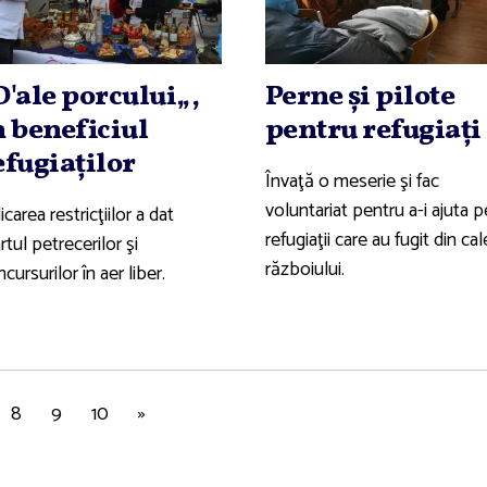
D'ale porcului„,
Perne şi pilote
n beneficiul
pentru refugiaţi
efugiaţilor
Învaţă o meserie şi fac
voluntariat pentru a-i ajuta p
icarea restricţiilor a dat
refugiaţii care au fugit din ca
rtul petrecerilor şi
războiului.
cursurilor în aer liber.
8
9
10
»