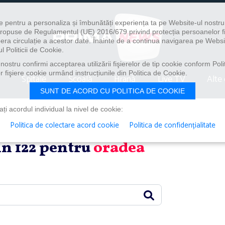
e pentru a personaliza și îmbunătăți experiența ta pe Website-ul nostr
i propuse de Regulamentul (UE) 2016/679 privind protecția persoanelor f
ibera circulație a acestor date. Înainte de a continua navigarea pe Websi
l Politicii de Cookie.
ostru confirmi acceptarea utilizării fişierelor de tip cookie conform Polit
 fişiere cookie urmând instrucțiunile din Politica de Cookie.
Spitale
Școală
Hrană
Live TV
Alte 
SUNT DE ACORD CU POLITICA DE COOKIE
i acordul individual la nivel de cookie:
Politica de colectare acord cookie
Politica de confidențialitate
din 122 pentru
oradea