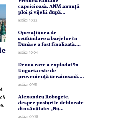
Vremea rămâne
capricioasă. ANM anunţă
ploi şi vijelii după...
astăzi, 10:22
Operaţiunea de
scufundare a barjelor în
Dunăre a fost finalizată....
le
astăzi, 10:04
Drona care a explodat în
Ungaria este de
provenienţă ucraineană....
astăzi, 09:51
ot
ucă
Alexandru Robogete,
despre posturile deblocate
e.
din sănătate: „Nu...
astăzi, 09:38