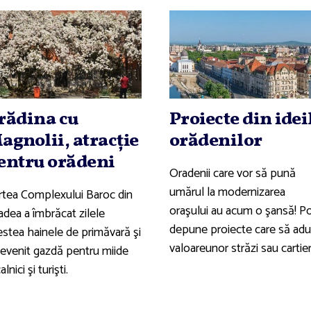
rădina cu
Proiecte din idei
agnolii, atracţie
orădenilor
entru orădeni
Oradenii care vor să pună
umărul la modernizarea
rtea Complexului Baroc din
oraşului au acum o şansă! P
adea a îmbrăcat zilele
depune proiecte care să ad
estea hainele de primăvară şi
valoareunor străzi sau cartier
devenit gazdă pentru miide
alnici şi turişti.