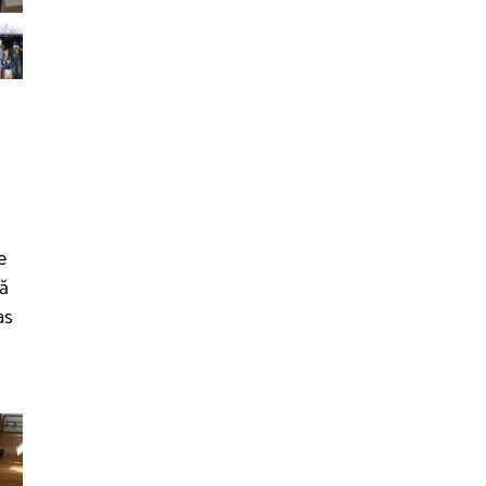
e
uă
as