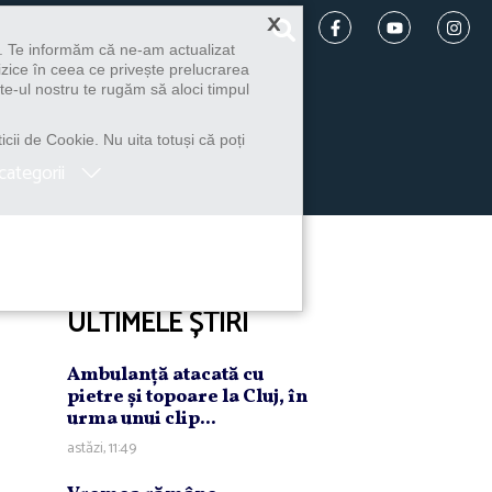
×
u. Te informăm că ne-am actualizat
izice în ceea ce privește prelucrarea
te-ul nostru te rugăm să aloci timpul
icii de Cookie. Nu uita totuși că poți
categorii
ULTIMELE ȘTIRI
Ambulanţă atacată cu
pietre şi topoare la Cluj, în
urma unui clip...
astăzi, 11:49