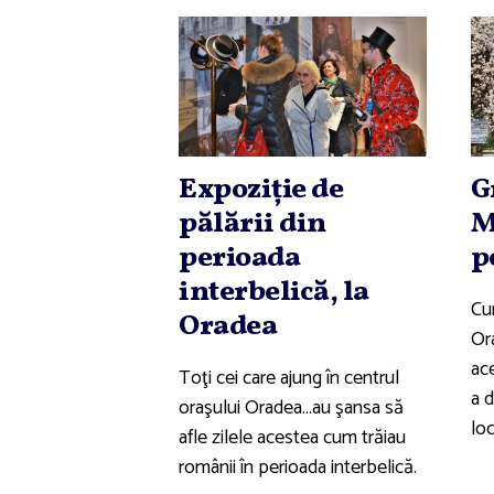
Expoziţie de
G
pălării din
M
perioada
p
interbelică, la
Cu
Oradea
Or
ac
Toţi cei care ajung în centrul
a 
oraşului Oradea…au şansa să
loc
afle zilele acestea cum trăiau
românii în perioada interbelică.