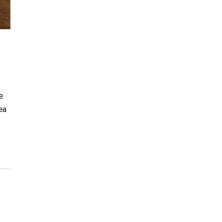
e
lea