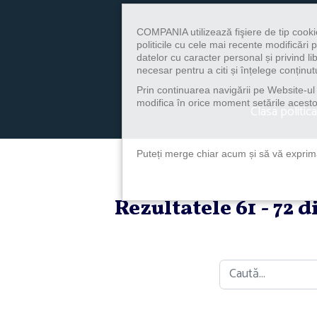
COMPANIA utilizează fişiere de tip cooki
politicile cu cele mai recente modificăr
datelor cu caracter personal și privind l
necesar pentru a citi și înțelege conținutu
Prin continuarea navigării pe Website-ul n
modifica în orice moment setările acestor
Clasa politica
Puteți merge chiar acum și să vă exprimaț
Rezultatele 61 - 72 
Caută