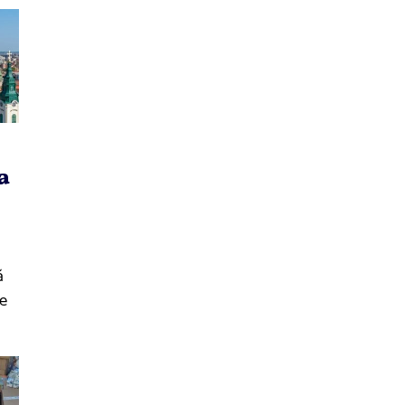
a
ă
ie