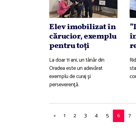
Elev imobilizat în
”
cărucior, exemplu
î
pentru toţi
r
La doar 11 ani, un tânăr din
Rid
Oradea este un adevărat
sta
exemplu de curaj şi
con
perseverenţă.
«
1
2
3
4
5
6
7