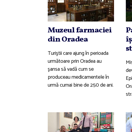
Muzeul farmaciei
P
din Oradea
î
s
Turiştii care ajung în perioada
următoare prin Oradea au
Mis
şansa să vadă cum se
dev
produceau medicamentele în
Ep
urmă cumai bine de 250 de ani.
Ora
str