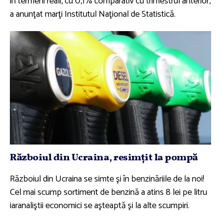
în termeni reali, cu 0,1% comparativ cu trimestrul anterior,
a anunţat marţi Institutul Naţional de Statistică.
Războiul din Ucraina, resimţit la pompă
Războiul din Ucraina se simte şi în benzinăriile de la noi!
Cel mai scump sortiment de benzină a atins 8 lei pe litru
iaranaliştii economici se aşteaptă şi la alte scumpiri.