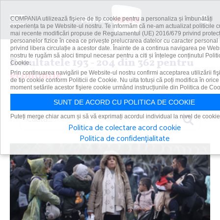
COMPANIA utilizează fişiere de tip cookie pentru a personaliza și îmbunătăți
experiența ta pe Website-ul nostru. Te informăm că ne-am actualizat politicile c
mai recente modificări propuse de Regulamentul (UE) 2016/679 privind protecț
persoanelor fizice în ceea ce privește prelucrarea datelor cu caracter personal 
privind libera circulație a acestor date. Înainte de a continua navigarea pe Web
nostru te rugăm să aloci timpul necesar pentru a citi și înțelege conținutul Politi
Rezultatele 193 - 204 din 362 pentru
Cookie.
economie
Prin continuarea navigării pe Website-ul nostru confirmi acceptarea utilizării fiş
de tip cookie conform Politicii de Cookie. Nu uita totuși că poți modifica în orice
moment setările acestor fişiere cookie urmând instrucțiunile din Politica de Coo
SUNT DE ACORD CU POLITICA DE COOKIE
Caută
Puteți merge chiar acum și să vă exprimați acordul individual la nivel de cookie
Politica de colectare acord cookie
Politica de confidențialitate