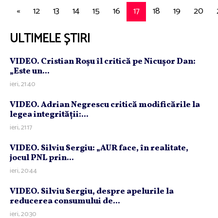
«
12
13
14
15
16
17
18
19
20
ULTIMELE ȘTIRI
VIDEO. Cristian Roşu îl critică pe Nicuşor Dan:
„Este un...
ieri, 21:40
VIDEO. Adrian Negrescu critică modificările la
legea integrităţii:...
ieri, 21:17
VIDEO. Silviu Sergiu: „AUR face, în realitate,
jocul PNL prin...
ieri, 20:44
VIDEO. Silviu Sergiu, despre apelurile la
reducerea consumului de...
ieri, 20:30