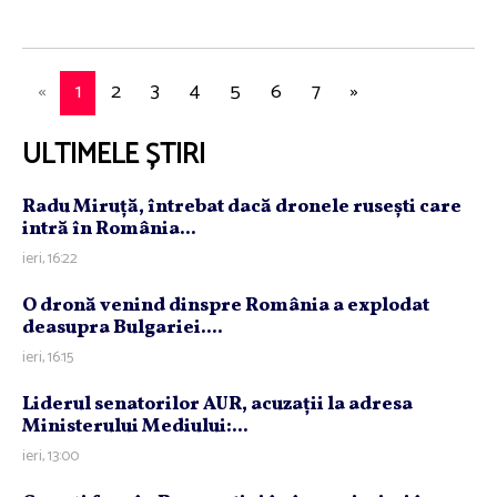
«
1
2
3
4
5
6
7
»
ULTIMELE ȘTIRI
Radu Miruţă, întrebat dacă dronele ruseşti care
intră în România...
ieri, 16:22
O dronă venind dinspre România a explodat
deasupra Bulgariei....
ieri, 16:15
Liderul senatorilor AUR, acuzaţii la adresa
Ministerului Mediului:...
ieri, 13:00