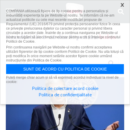
×
COMPANIA utilizează fişiere de tip cookie pentru a personaliza și
îmbunătăți experiența ta pe Website-ul nostru. Te informăm că ne-am
actualizat politicile cu cele mai recente modificări propuse de
Regulamentul (UE) 2016/679 privind protecția persoanelor fizice în ceea
ce privește prelucrarea datelor cu caracter personal și privind libera
circulație a acestor date. Înainte de a continua navigarea pe Website-ul
Rezultatele 1 - 12 din 81 pentru
bolos
nostru te rugăm să aloci timpul necesar pentru a citi și înțelege conținutul
Politicii de Cookie.
Prin continuarea navigării pe Website-ul nostru confirmi acceptarea
utilizării fişierelor de tip cookie conform Politicii de Cookie. Nu uita totuși că
poți modifica în orice moment setările acestor fişiere cookie urmând
Caută
instrucțiunile din Politica de Cookie.
SUNT DE ACORD CU POLITICA DE COOKIE
Puteți merge chiar acum și să vă exprimați acordul individual la nivel de
cookie:
Politica de colectare acord cookie
Politica de confidențialitate