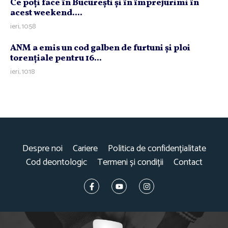
Ce poţi face în Bucureşti şi în împrejurimi în
acest weekend....
ieri, 10:58
ANM a emis un cod galben de furtuni şi ploi
torenţiale pentru 16...
ieri, 10:18
Despre noi
Cariere
Politica de confidențialitate
Cod deontologic
Termeni și condiții
Contact