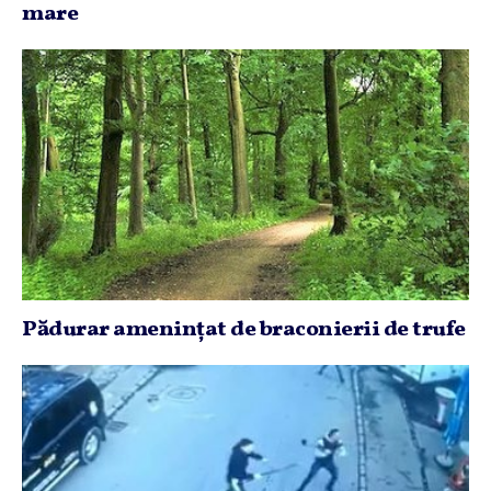
mare
Pădurar ameninţat de braconierii de trufe