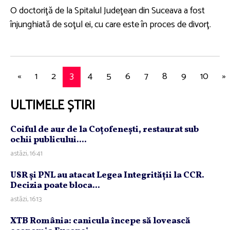
O doctoriţă de la Spitalul Judeţean din Suceava a fost
înjunghiată de soţul ei, cu care este în proces de divorţ.
«
1
2
3
4
5
6
7
8
9
10
»
ULTIMELE ȘTIRI
Coiful de aur de la Coţofeneşti, restaurat sub
ochii publicului....
astăzi, 16:41
USR şi PNL au atacat Legea Integrităţii la CCR.
Decizia poate bloca...
astăzi, 16:13
XTB România: canicula începe să lovească