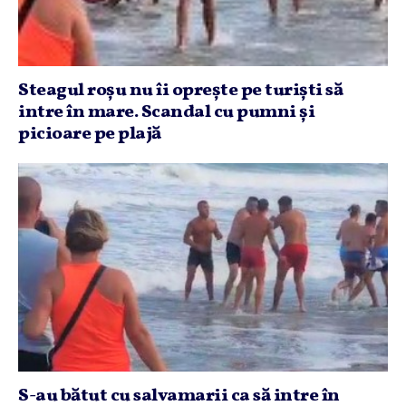
Steagul roşu nu îi opreşte pe turişti să
intre în mare. Scandal cu pumni şi
picioare pe plajă
S-au bătut cu salvamarii ca să intre în