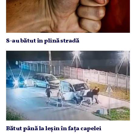
S-au bătut în plină stradă
Bătut până la leşin în faţa capelei