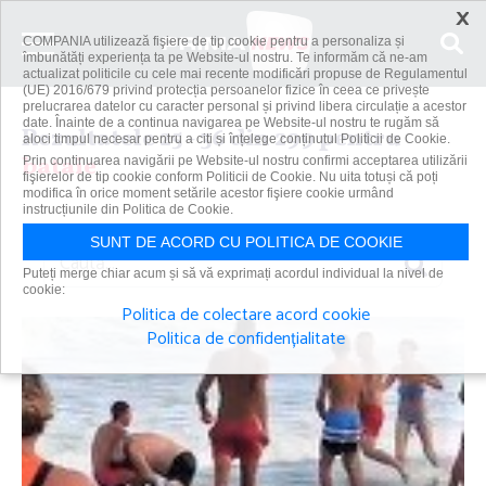
×
COMPANIA utilizează fişiere de tip cookie pentru a personaliza și
îmbunătăți experiența ta pe Website-ul nostru. Te informăm că ne-am
actualizat politicile cu cele mai recente modificări propuse de Regulamentul
(UE) 2016/679 privind protecția persoanelor fizice în ceea ce privește
prelucrarea datelor cu caracter personal și privind libera circulație a acestor
date. Înainte de a continua navigarea pe Website-ul nostru te rugăm să
Rezultatele 25 - 36 din 299 pentru
aloci timpul necesar pentru a citi și înțelege conținutul Politicii de Cookie.
bataie
Prin continuarea navigării pe Website-ul nostru confirmi acceptarea utilizării
fişierelor de tip cookie conform Politicii de Cookie. Nu uita totuși că poți
modifica în orice moment setările acestor fişiere cookie urmând
instrucțiunile din Politica de Cookie.
SUNT DE ACORD CU POLITICA DE COOKIE
Caută
Puteți merge chiar acum și să vă exprimați acordul individual la nivel de
cookie:
Politica de colectare acord cookie
Politica de confidențialitate