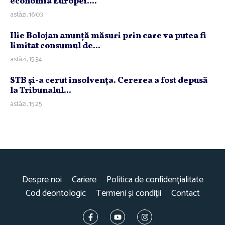
economia Europei....
astăzi, 16:03
Ilie Bolojan anunţă măsuri prin care va putea fi
limitat consumul de...
astăzi, 15:34
STB şi-a cerut insolvenţa. Cererea a fost depusă
la Tribunalul...
astăzi, 15:25
Despre noi
Cariere
Politica de confidențialitate
Cod deontologic
Termeni și condiții
Contact