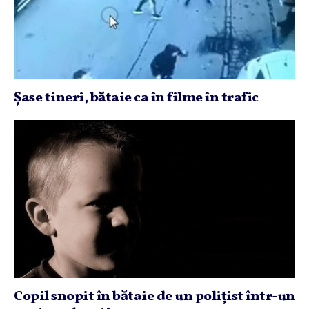
Şase tineri, bătaie ca în filme în trafic
Copil snopit în bătaie de un poliţist într-un