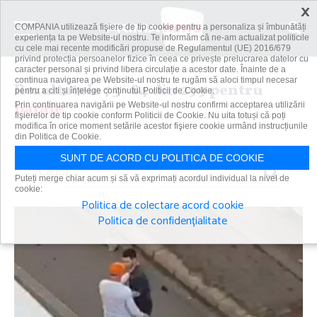
×
COMPANIA utilizează fişiere de tip cookie pentru a personaliza și îmbunătăți
experiența ta pe Website-ul nostru. Te informăm că ne-am actualizat politicile
cu cele mai recente modificări propuse de Regulamentul (UE) 2016/679
privind protecția persoanelor fizice în ceea ce privește prelucrarea datelor cu
caracter personal și privind libera circulație a acestor date. Înainte de a
continua navigarea pe Website-ul nostru te rugăm să aloci timpul necesar
Rezultatele 73 - 84 din 299 pentru
pentru a citi și înțelege conținutul Politicii de Cookie.
bataie
Prin continuarea navigării pe Website-ul nostru confirmi acceptarea utilizării
fişierelor de tip cookie conform Politicii de Cookie. Nu uita totuși că poți
modifica în orice moment setările acestor fişiere cookie urmând instrucțiunile
din Politica de Cookie.
SUNT DE ACORD CU POLITICA DE COOKIE
Caută
Puteți merge chiar acum și să vă exprimați acordul individual la nivel de
cookie:
Politica de colectare acord cookie
Politica de confidențialitate