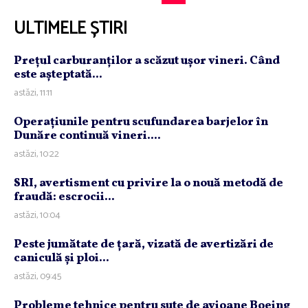
ULTIMELE ȘTIRI
Preţul carburanţilor a scăzut uşor vineri. Când
este aşteptată...
astăzi, 11:11
Operaţiunile pentru scufundarea barjelor în
Dunăre continuă vineri....
astăzi, 10:22
SRI, avertisment cu privire la o nouă metodă de
fraudă: escrocii...
astăzi, 10:04
Peste jumătate de ţară, vizată de avertizări de
caniculă şi ploi...
astăzi, 09:45
Probleme tehnice pentru sute de avioane Boeing