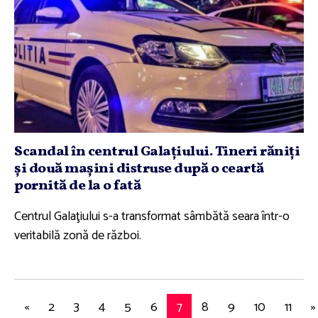
Scandal în centrul Galaţiului. Tineri răniţi
şi două maşini distruse după o ceartă
pornită de la o fată
Centrul Galaţiului s-a transformat sâmbătă seara într-o
veritabilă zonă de război.
«
2
3
4
5
6
7
8
9
10
11
»