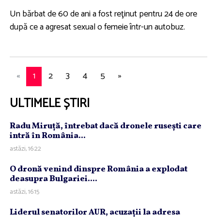
Un bărbat de 60 de ani a fost reţinut pentru 24 de ore
după ce a agresat sexual o femeie într-un autobuz.
«
1
2
3
4
5
»
ULTIMELE ȘTIRI
Radu Miruţă, întrebat dacă dronele ruseşti care
intră în România...
astăzi, 16:22
O dronă venind dinspre România a explodat
deasupra Bulgariei....
astăzi, 16:15
Liderul senatorilor AUR, acuzaţii la adresa