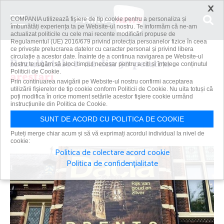
×
COMPANIA utilizează fişiere de tip cookie pentru a personaliza și
îmbunătăți experiența ta pe Website-ul nostru. Te informăm că ne-am
actualizat politicile cu cele mai recente modificări propuse de
Regulamentul (UE) 2016/679 privind protecția persoanelor fizice în ceea
ce privește prelucrarea datelor cu caracter personal și privind libera
circulație a acestor date. Înainte de a continua navigarea pe Website-ul
Rezultatele 1 - 12 din 50 pentru
nostru te rugăm să aloci timpul necesar pentru a citi și înțelege conținutul
Politicii de Cookie.
arestari
Prin continuarea navigării pe Website-ul nostru confirmi acceptarea
utilizării fişierelor de tip cookie conform Politicii de Cookie. Nu uita totuși că
poți modifica în orice moment setările acestor fişiere cookie urmând
instrucțiunile din Politica de Cookie.
Caută
SUNT DE ACORD CU POLITICA DE COOKIE
Puteți merge chiar acum și să vă exprimați acordul individual la nivel de
cookie:
Politica de colectare acord cookie
Politica de confidențialitate