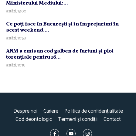
Ministerului Mediului:...
astăzi, 13:00
Ce poţi face în Bucureşti şi în împrejurimi în
acest weekend....
astăzi, 10:58
ANM a emis un cod galben de furtuni şi ploi
torenţiale pentru 16...
astăzi, 10:18
Despre noi
Cariere
Politica de confidențialitate
Cod deontologic
Termeni și condiții
Contact