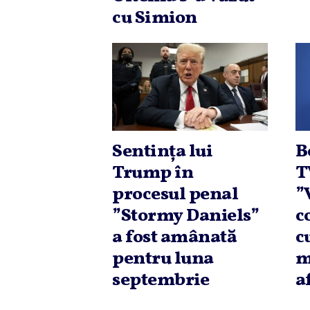
cu Simion
Sentinţa lui
B
Trump în
T
procesul penal
”
”Stormy Daniels”
c
a fost amânată
c
pentru luna
m
septembrie
a