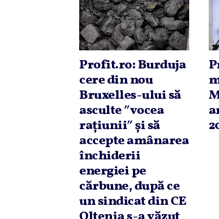
Profit.ro: Burduja
P
cere din nou
m
Bruxelles-ului să
M
asculte ″vocea
a
raţiunii″ şi să
2
accepte amânarea
închiderii
energiei pe
cărbune, după ce
un sindicat din CE
Oltenia s-a văzut