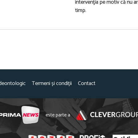
intervenţia pe motiv că nu a
timp.
deontologic
Termeni și condiții
Contact
este parte a