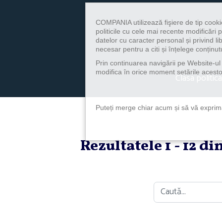
COMPANIA utilizează fişiere de tip cooki
politicile cu cele mai recente modificăr
datelor cu caracter personal și privind l
necesar pentru a citi și înțelege conținutu
Prin continuarea navigării pe Website-ul n
modifica în orice moment setările acestor
Clasa politica
Puteți merge chiar acum și să vă exprimaț
Rezultatele 1 - 12 d
Caută