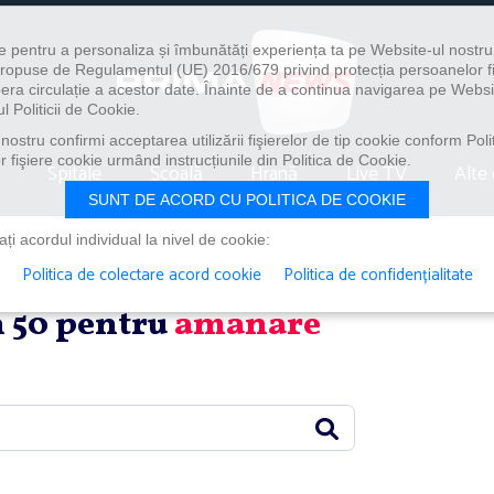
e pentru a personaliza și îmbunătăți experiența ta pe Website-ul nostr
i propuse de Regulamentul (UE) 2016/679 privind protecția persoanelor f
ibera circulație a acestor date. Înainte de a continua navigarea pe Websi
l Politicii de Cookie.
ostru confirmi acceptarea utilizării fişierelor de tip cookie conform Polit
 fişiere cookie urmând instrucțiunile din Politica de Cookie.
Spitale
Școală
Hrană
Live TV
Alte 
SUNT DE ACORD CU POLITICA DE COOKIE
i acordul individual la nivel de cookie:
Politica de colectare acord cookie
Politica de confidențialitate
in 50 pentru
amanare