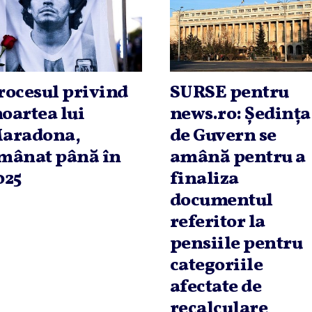
rocesul privind
SURSE pentru
oartea lui
news.ro: Şedinţa
aradona,
de Guvern se
mânat până în
amână pentru a
025
finaliza
documentul
referitor la
pensiile pentru
categoriile
afectate de
recalculare