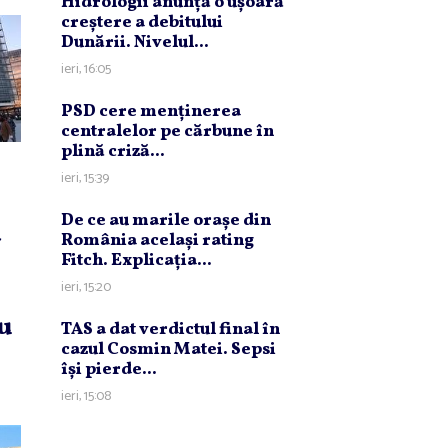
Hidrologii anunţă o uşoară
creştere a debitului
Dunării. Nivelul...
ieri, 16:05
PSD cere menţinerea
centralelor pe cărbune în
plină criză...
ieri, 15:39
De ce au marile oraşe din
ă
România acelaşi rating
Fitch. Explicaţia...
ieri, 15:20
u
TAS a dat verdictul final în
cazul Cosmin Matei. Sepsi
îşi pierde...
ieri, 15:08