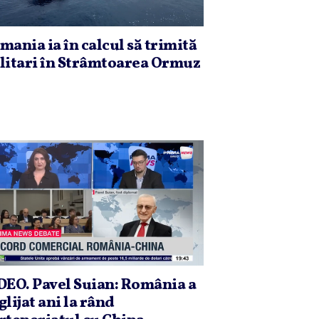
mania ia în calcul să trimită
litari în Strâmtoarea Ormuz
DEO. Pavel Suian: România a
glijat ani la rând