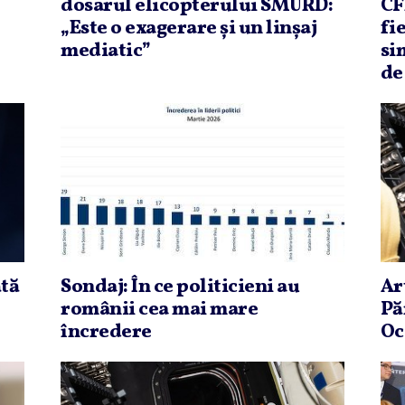
dosarul elicopterului SMURD:
CF
„Este o exagerare şi un linşaj
fi
mediatic”
si
de
tă
Sondaj: În ce politicieni au
Ar
românii cea mai mare
Pă
încredere
Oc