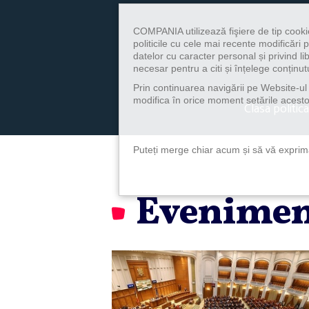
COMPANIA utilizează fişiere de tip cooki
politicile cu cele mai recente modificăr
datelor cu caracter personal și privind l
necesar pentru a citi și înțelege conținutu
Prin continuarea navigării pe Website-ul n
modifica în orice moment setările acestor
Clasa politica
Puteți merge chiar acum și să vă exprimaț
Evenimen