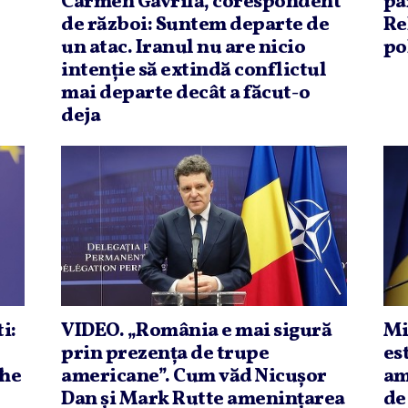
Carmen Gavrilă, corespondent
pa
de război: Suntem departe de
Re
un atac. Iranul nu are nicio
po
intenţie să extindă conflictul
mai departe decât a făcut-o
deja
i:
VIDEO. „România e mai sigură
Mi
prin prezenţa de trupe
es
The
americane”. Cum văd Nicuşor
am
Dan şi Mark Rutte ameninţarea
de