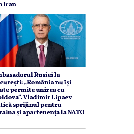
n Iran
basadorul Rusiei la
cureşti: „România nu îşi
ate permite unirea cu
ldova”. Vladimir Lipaev
itică sprijinul pentru
raina şi apartenenţa la NATO