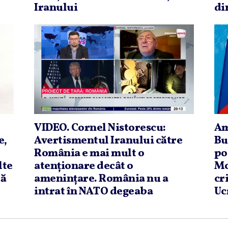
Iranului
di
VIDEO. Cornel Nistorescu:
Am
e,
Avertismentul Iranului către
Bu
România e mai mult o
po
lte
atenţionare decât o
Mo
că
ameninţare. România nu a
cr
intrat în NATO degeaba
Uc