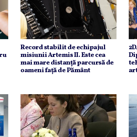
Record stabilit de echipajul
2D
tru
misiunii Artemis II. Este cea
Di
mai mare distanţă parcursă de
te
oameni faţă de Pământ
ar