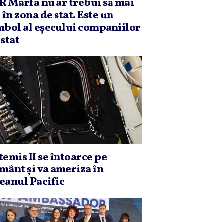
R Marfă nu ar trebui să mai
e în zona de stat. Este un
mbol al eşecului companiilor
 stat
temis II se întoarce pe
mânt şi va ameriza în
eanul Pacific