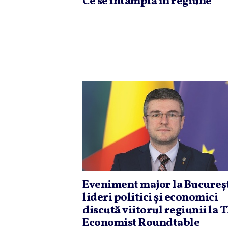
Ce se întâmplă în regiune
Eveniment major la Bucureşt
lideri politici şi economici
discută viitorul regiunii la 
Economist Roundtable