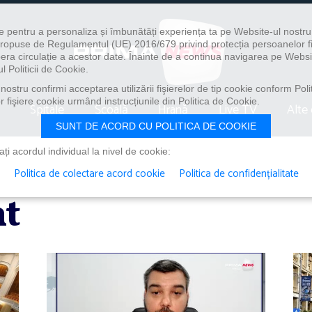
e pentru a personaliza și îmbunătăți experiența ta pe Website-ul nostr
i propuse de Regulamentul (UE) 2016/679 privind protecția persoanelor f
ibera circulație a acestor date. Înainte de a continua navigarea pe Websi
l Politicii de Cookie.
ostru confirmi acceptarea utilizării fişierelor de tip cookie conform Polit
 fişiere cookie urmând instrucțiunile din Politica de Cookie.
Spitale
Școală
Hrană
Live TV
Alte 
SUNT DE ACORD CU POLITICA DE COOKIE
i acordul individual la nivel de cookie:
Politica de colectare acord cookie
Politica de confidențialitate
t