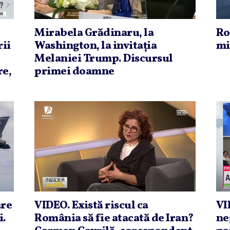
Mirabela Grădinaru, la
Ro
rii
Washington, la invitaţia
mi
Melaniei Trump. Discursul
re,
primei doamne
are
VIDEO. Există riscul ca
VI
i.
România să fie atacată de Iran?
ne