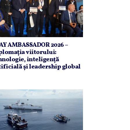
AY AMBASSADOR 2026 –
plomaţia viitorului:
hnologie, inteligenţă
tificială şi leadership global