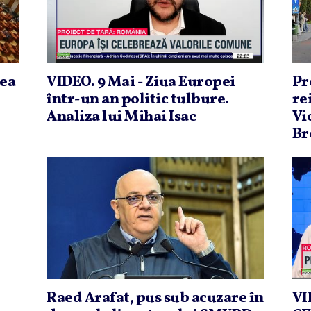
rea
VIDEO. 9 Mai - Ziua Europei
Pr
într-un an politic tulbure.
re
Analiza lui Mihai Isac
Vi
Br
Raed Arafat, pus sub acuzare în
VI