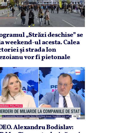
ogramul „Străzi deschise” se
ia weekend-ul acesta. Calea
ctoriei şi strada Ion
ezoianu vor fi pietonale
DEO. Alexandru Bodislav: