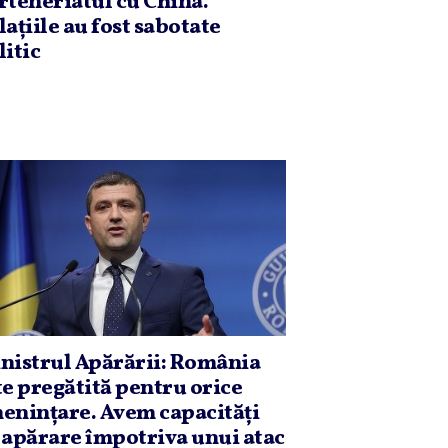
rteneriatul cu China.
laţiile au fost sabotate
litic
nistrul Apărării: România
te pregătită pentru orice
eninţare. Avem capacităţi
 apărare împotriva unui atac