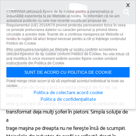
×
COMPANIA utilizează fişiere de tip cookie pentru a personaliza și
îmbunătăți experiența ta pe Website-ul nostru. Te informăm că ne-am
actualizat politicile cu cele mai recente modificări propuse de
Regulamentul (UE) 2016/679 privind protecția persoanelor fizice în ceea
ce privește prelucrarea datelor cu caracter personal și privind libera
circulație a acestor date. Înainte de a continua navigarea pe Website-ul
Acasă
Economic
Preţuri de coşmar la pompă
nostru te rugăm să aloci timpul necesar pentru a citi și înțelege conținutul
Politicii de Cookie.
Preţuri de coşmar la pompă
Prin continuarea navigării pe Website-ul nostru confirmi acceptarea
utilizării fişierelor de tip cookie conform Politicii de Cookie. Nu uita totuși că
poți modifica în orice moment setările acestor fişiere cookie urmând
Primanews
instrucțiunile din Politica de Cookie.
|
12 iun 2022
SUNT DE ACORD CU POLITICA DE COOKIE
Motorina a trecut deja de 9 lei pe litru şi este doar o
Puteți merge chiar acum și să vă exprimați acordul individual la nivel de
chestiune de timp până va testa pragul de 10 lei. Iar
cookie:
Politica de colectare acord cookie
benzina
Politica de confidențialitate
vine şi ea tare din urmă. Preţurile record la carburant au
transformat deja mulţi şoferi în pietoni. Simpla soluţie de
a
trage maşina pe dreapta nu ne fereşte însă de scumpiri.