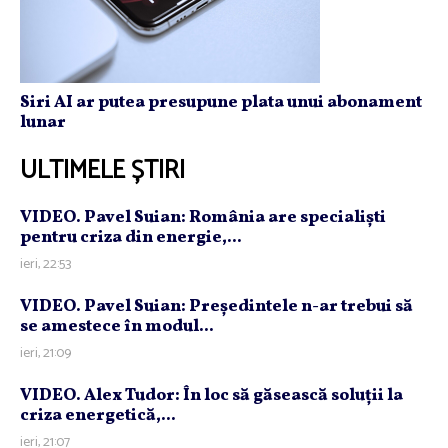
Siri AI ar putea presupune plata unui abonament
lunar
ULTIMELE ȘTIRI
VIDEO. Pavel Suian: România are specialişti
pentru criza din energie,...
ieri, 22:53
VIDEO. Pavel Suian: Preşedintele n-ar trebui să
se amestece în modul...
ieri, 21:09
VIDEO. Alex Tudor: În loc să găsească soluţii la
criza energetică,...
ieri, 21:07