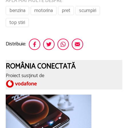
AFLA MAI MULTE DESPRE
benzina
motorina
pret
scumpiri
top stiri
Distribuie:
ROMÂNIA CONECTATĂ
Proiect susținut de