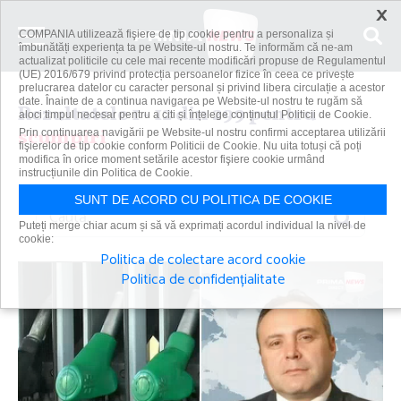
×
COMPANIA utilizează fişiere de tip cookie pentru a personaliza și
îmbunătăți experiența ta pe Website-ul nostru. Te informăm că ne-am
actualizat politicile cu cele mai recente modificări propuse de Regulamentul
(UE) 2016/679 privind protecția persoanelor fizice în ceea ce privește
prelucrarea datelor cu caracter personal și privind libera circulație a acestor
date. Înainte de a continua navigarea pe Website-ul nostru te rugăm să
Rezultatele 1 - 12 din 299 pentru
aloci timpul necesar pentru a citi și înțelege conținutul Politicii de Cookie.
scumpiri
Prin continuarea navigării pe Website-ul nostru confirmi acceptarea utilizării
fişierelor de tip cookie conform Politicii de Cookie. Nu uita totuși că poți
modifica în orice moment setările acestor fişiere cookie urmând
instrucțiunile din Politica de Cookie.
SUNT DE ACORD CU POLITICA DE COOKIE
Caută
Puteți merge chiar acum și să vă exprimați acordul individual la nivel de
cookie:
Politica de colectare acord cookie
Politica de confidențialitate