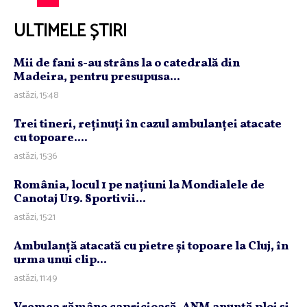
ULTIMELE ȘTIRI
Mii de fani s-au strâns la o catedrală din
Madeira, pentru presupusa...
astăzi, 15:48
Trei tineri, reţinuţi în cazul ambulanţei atacate
cu topoare....
astăzi, 15:36
România, locul 1 pe naţiuni la Mondialele de
Canotaj U19. Sportivii...
astăzi, 15:21
Ambulanţă atacată cu pietre şi topoare la Cluj, în
urma unui clip...
astăzi, 11:49