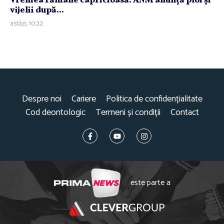
Vremea rămâne capricioasă. ANM anunţă ploi şi
vijelii după...
astăzi, 10:22
Despre noi
Cariere
Politica de confidențialitate
Cod deontologic
Termeni și condiții
Contact
este parte a