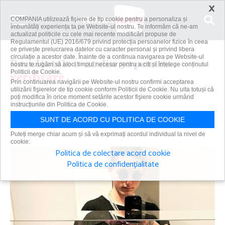
×
COMPANIA utilizează fişiere de tip cookie pentru a personaliza și
îmbunătăți experiența ta pe Website-ul nostru. Te informăm că ne-am
actualizat politicile cu cele mai recente modificări propuse de
Regulamentul (UE) 2016/679 privind protecția persoanelor fizice în ceea
ce privește prelucrarea datelor cu caracter personal și privind libera
circulație a acestor date. Înainte de a continua navigarea pe Website-ul
Rezultatele 1 - 12 din 30 pentru
nostru te rugăm să aloci timpul necesar pentru a citi și înțelege conținutul
Politicii de Cookie.
verificare
Prin continuarea navigării pe Website-ul nostru confirmi acceptarea
utilizării fişierelor de tip cookie conform Politicii de Cookie. Nu uita totuși că
poți modifica în orice moment setările acestor fişiere cookie urmând
instrucțiunile din Politica de Cookie.
Caută
SUNT DE ACORD CU POLITICA DE COOKIE
Puteți merge chiar acum și să vă exprimați acordul individual la nivel de
cookie:
Politica de colectare acord cookie
Politica de confidențialitate