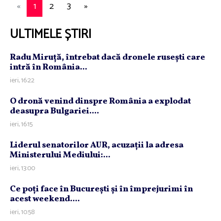
«
1
2
3
»
ULTIMELE ȘTIRI
Radu Miruţă, întrebat dacă dronele ruseşti care
intră în România...
ieri, 16:22
O dronă venind dinspre România a explodat
deasupra Bulgariei....
ieri, 16:15
Liderul senatorilor AUR, acuzaţii la adresa
Ministerului Mediului:...
ieri, 13:00
Ce poţi face în Bucureşti şi în împrejurimi în
acest weekend....
ieri, 10:58