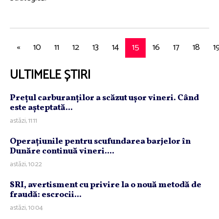
«
10
11
12
13
14
15
16
17
18
1
ULTIMELE ȘTIRI
Preţul carburanţilor a scăzut uşor vineri. Când
este aşteptată...
astăzi, 11:11
Operaţiunile pentru scufundarea barjelor în
Dunăre continuă vineri....
astăzi, 10:22
SRI, avertisment cu privire la o nouă metodă de
fraudă: escrocii...
astăzi, 10:04