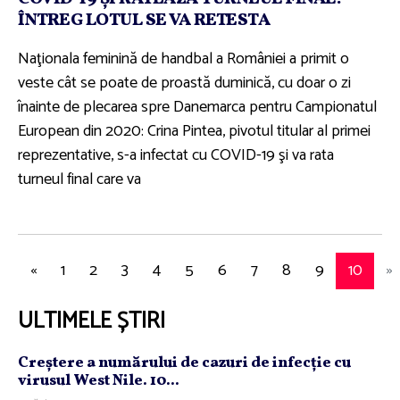
ÎNTREG LOTUL SE VA RETESTA
Naţionala feminină de handbal a României a primit o
veste cât se poate de proastă duminică, cu doar o zi
înainte de plecarea spre Danemarca pentru Campionatul
European din 2020: Crina Pintea, pivotul titular al primei
reprezentative, s-a infectat cu COVID-19 şi va rata
turneul final care va
«
1
2
3
4
5
6
7
8
9
10
»
ULTIMELE ȘTIRI
Creştere a numărului de cazuri de infecţie cu
virusul West Nile. 10...