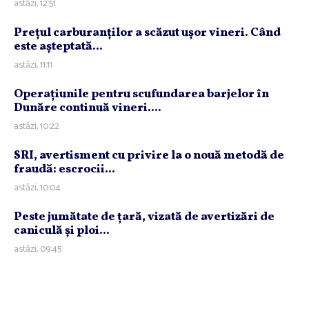
astăzi, 12:51
Preţul carburanţilor a scăzut uşor vineri. Când
este aşteptată...
astăzi, 11:11
Operaţiunile pentru scufundarea barjelor în
Dunăre continuă vineri....
astăzi, 10:22
SRI, avertisment cu privire la o nouă metodă de
fraudă: escrocii...
astăzi, 10:04
Peste jumătate de ţară, vizată de avertizări de
caniculă şi ploi...
astăzi, 09:45