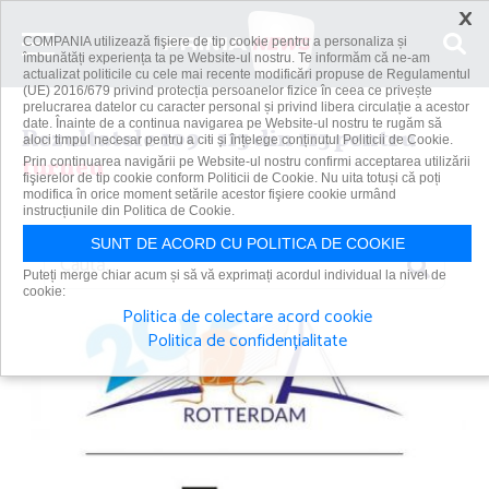
×
COMPANIA utilizează fişiere de tip cookie pentru a personaliza și
îmbunătăți experiența ta pe Website-ul nostru. Te informăm că ne-am
actualizat politicile cu cele mai recente modificări propuse de Regulamentul
(UE) 2016/679 privind protecția persoanelor fizice în ceea ce privește
prelucrarea datelor cu caracter personal și privind libera circulație a acestor
date. Înainte de a continua navigarea pe Website-ul nostru te rugăm să
Rezultatele 109 - 113 din 113 pentru
aloci timpul necesar pentru a citi și înțelege conținutul Politicii de Cookie.
turneu
Prin continuarea navigării pe Website-ul nostru confirmi acceptarea utilizării
fişierelor de tip cookie conform Politicii de Cookie. Nu uita totuși că poți
modifica în orice moment setările acestor fişiere cookie urmând
instrucțiunile din Politica de Cookie.
SUNT DE ACORD CU POLITICA DE COOKIE
Caută
Puteți merge chiar acum și să vă exprimați acordul individual la nivel de
cookie:
Politica de colectare acord cookie
Politica de confidențialitate