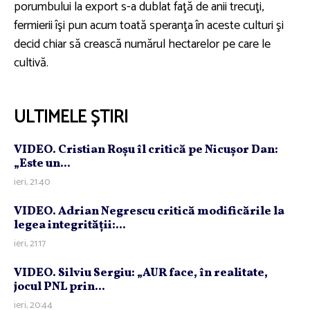
porumbului la export s-a dublat faţă de anii trecuţi,
fermierii îşi pun acum toată speranţa în aceste culturi şi
decid chiar să crească numărul hectarelor pe care le
cultivă.
ULTIMELE ȘTIRI
VIDEO. Cristian Roşu îl critică pe Nicuşor Dan:
„Este un...
ieri, 21:40
VIDEO. Adrian Negrescu critică modificările la
legea integrităţii:...
ieri, 21:17
VIDEO. Silviu Sergiu: „AUR face, în realitate,
jocul PNL prin...
ieri, 20:44