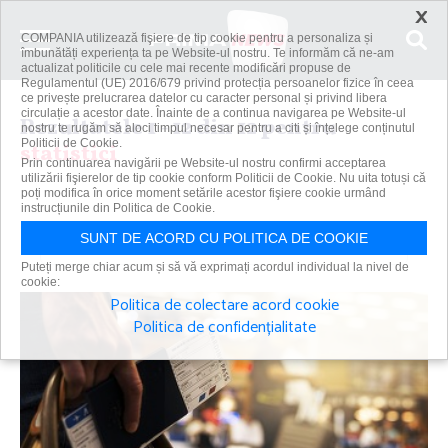
×
COMPANIA utilizează fişiere de tip cookie pentru a personaliza și
îmbunătăți experiența ta pe Website-ul nostru. Te informăm că ne-am
actualizat politicile cu cele mai recente modificări propuse de
Regulamentul (UE) 2016/679 privind protecția persoanelor fizice în ceea
ce privește prelucrarea datelor cu caracter personal și privind libera
circulație a acestor date. Înainte de a continua navigarea pe Website-ul
Rezultatele 1 - 12 din 12 pentru
nostru te rugăm să aloci timpul necesar pentru a citi și înțelege conținutul
Politicii de Cookie.
statistici
Prin continuarea navigării pe Website-ul nostru confirmi acceptarea
utilizării fişierelor de tip cookie conform Politicii de Cookie. Nu uita totuși că
poți modifica în orice moment setările acestor fişiere cookie urmând
instrucțiunile din Politica de Cookie.
Caută
SUNT DE ACORD CU POLITICA DE COOKIE
Puteți merge chiar acum și să vă exprimați acordul individual la nivel de
cookie:
Politica de colectare acord cookie
Politica de confidențialitate