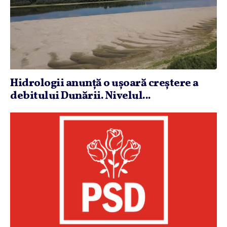
Hidrologii anunţă o uşoară creştere a
debitului Dunării. Nivelul...