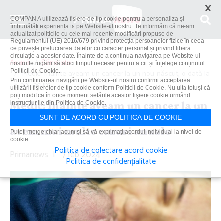
×
COMPANIA utilizează fişiere de tip cookie pentru a personaliza și
îmbunătăți experiența ta pe Website-ul nostru. Te informăm că ne-am
actualizat politicile cu cele mai recente modificări propuse de
Regulamentul (UE) 2016/679 privind protecția persoanelor fizice în ceea
ce privește prelucrarea datelor cu caracter personal și privind libera
circulație a acestor date. Înainte de a continua navigarea pe Website-ul
Acasă
Sănătate
nostru te rugăm să aloci timpul necesar pentru a citi și înțelege conținutul
Politicii de Cookie.
Medic: Înainte aveam un cancer la un nou-născut, o dată la
Prin continuarea navigării pe Website-ul nostru confirmi acceptarea
5 ani, acum...
utilizării fişierelor de tip cookie conform Politicii de Cookie. Nu uita totuși că
poți modifica în orice moment setările acestor fişiere cookie urmând
Medic: Înainte aveam un cancer la un
instrucțiunile din Politica de Cookie.
nou-născut, o dată la 5 ani, acum
SUNT DE ACORD CU POLITICA DE COOKIE
avem mai multe cazuri anuale
Puteți merge chiar acum și să vă exprimați acordul individual la nivel de
cookie:
Politica de colectare acord cookie
Primanews
|
7 feb 2024
Politica de confidențialitate