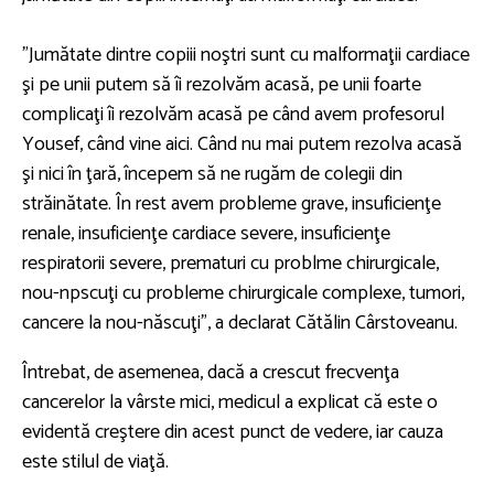
”Jumătate dintre copiii noştri sunt cu malformaţii cardiace
şi pe unii putem să îi rezolvăm acasă, pe unii foarte
complicaţi îi rezolvăm acasă pe când avem profesorul
Yousef, când vine aici. Când nu mai putem rezolva acasă
şi nici în ţară, începem să ne rugăm de colegii din
străinătate. În rest avem probleme grave, insuficienţe
renale, insuficienţe cardiace severe, insuficienţe
respiratorii severe, prematuri cu problme chirurgicale,
nou-npscuţi cu probleme chirurgicale complexe, tumori,
cancere la nou-născuţi”, a declarat Cătălin Cârstoveanu.
Întrebat, de asemenea, dacă a crescut frecvenţa
cancerelor la vârste mici, medicul a explicat că este o
evidentă creştere din acest punct de vedere, iar cauza
este stilul de viaţă.