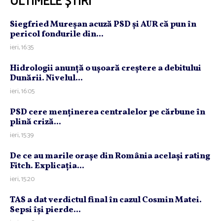
ULTIMELE ȘTIRI
Siegfried Mureşan acuză PSD şi AUR că pun în
pericol fondurile din...
ieri, 16:35
Hidrologii anunţă o uşoară creştere a debitului
Dunării. Nivelul...
ieri, 16:05
PSD cere menţinerea centralelor pe cărbune în
plină criză...
ieri, 15:39
De ce au marile oraşe din România acelaşi rating
Fitch. Explicaţia...
ieri, 15:20
TAS a dat verdictul final în cazul Cosmin Matei.
Sepsi îşi pierde...