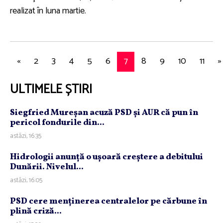
realizat în luna martie.
«
2
3
4
5
6
7
8
9
10
11
»
ULTIMELE ȘTIRI
Siegfried Mureşan acuză PSD şi AUR că pun în
pericol fondurile din...
astăzi, 16:35
Hidrologii anunţă o uşoară creştere a debitului
Dunării. Nivelul...
astăzi, 16:05
PSD cere menţinerea centralelor pe cărbune în
plină criză...