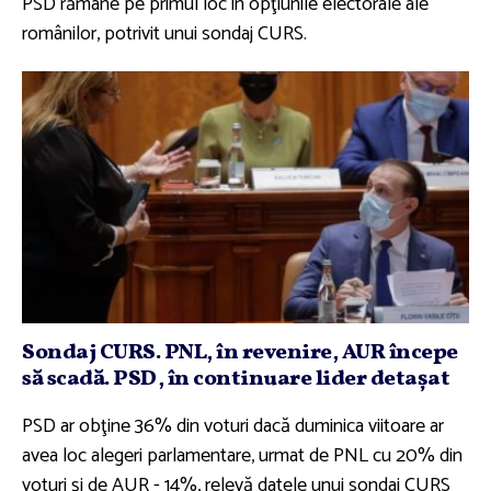
PSD rămâne pe primul loc în opţiunile electorale ale
românilor, potrivit unui sondaj CURS.
Sondaj CURS. PNL, în revenire, AUR începe
să scadă. PSD, în continuare lider detaşat
PSD ar obţine 36% din voturi dacă duminica viitoare ar
avea loc alegeri parlamentare, urmat de PNL cu 20% din
voturi şi de AUR - 14%, relevă datele unui sondaj CURS