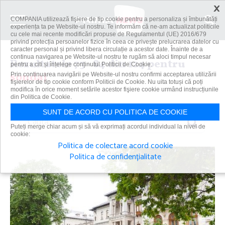
×
COMPANIA utilizează fişiere de tip cookie pentru a personaliza și îmbunătăți
experiența ta pe Website-ul nostru. Te informăm că ne-am actualizat politicile
cu cele mai recente modificări propuse de Regulamentul (UE) 2016/679
privind protecția persoanelor fizice în ceea ce privește prelucrarea datelor cu
caracter personal și privind libera circulație a acestor date. Înainte de a
continua navigarea pe Website-ul nostru te rugăm să aloci timpul necesar
Rezultatele 73 - 84 din 124 pentru
pentru a citi și înțelege conținutul Politicii de Cookie.
sondaj
Prin continuarea navigării pe Website-ul nostru confirmi acceptarea utilizării
fişierelor de tip cookie conform Politicii de Cookie. Nu uita totuși că poți
modifica în orice moment setările acestor fişiere cookie urmând instrucțiunile
din Politica de Cookie.
SUNT DE ACORD CU POLITICA DE COOKIE
Caută
Puteți merge chiar acum și să vă exprimați acordul individual la nivel de
cookie:
Politica de colectare acord cookie
Politica de confidențialitate