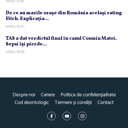
astăzi, 15:39
De ce au marile oraşe din România acelaşi rating
Fitch. Explicaţia...
astăzi, 15:20
TAS a dat verdictul final în cazul Cosmin Matei.
Sepsi îşi pierde...
astăzi, 15:08
Despre noi
Cariere
Politica de confidențialitate
Cod deontologic
Termeni și condiții
Contact