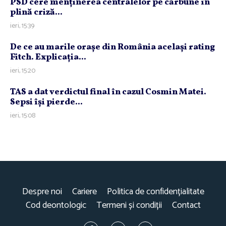
PSD cere menţinerea centralelor pe cărbune în
plină criză...
ieri, 15:39
De ce au marile oraşe din România acelaşi rating
Fitch. Explicaţia...
ieri, 15:20
TAS a dat verdictul final în cazul Cosmin Matei.
Sepsi îşi pierde...
ieri, 15:08
Despre noi
Cariere
Politica de confidențialitate
Cod deontologic
Termeni și condiții
Contact