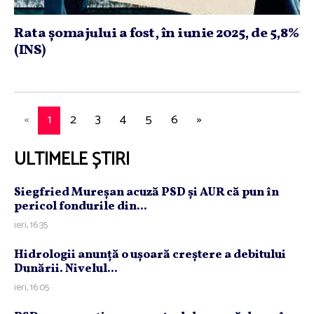
Rata şomajului a fost, în iunie 2025, de 5,8%
(INS)
«
1
2
3
4
5
6
»
ULTIMELE ȘTIRI
Siegfried Mureşan acuză PSD şi AUR că pun în
pericol fondurile din...
ieri, 16:35
Hidrologii anunţă o uşoară creştere a debitului
Dunării. Nivelul...
ieri, 16:05