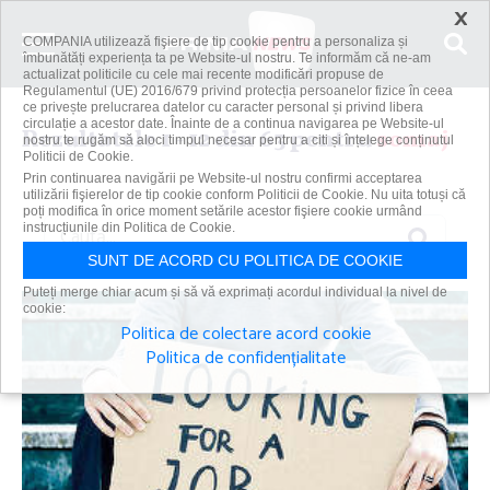
×
COMPANIA utilizează fişiere de tip cookie pentru a personaliza și
îmbunătăți experiența ta pe Website-ul nostru. Te informăm că ne-am
actualizat politicile cu cele mai recente modificări propuse de
Regulamentul (UE) 2016/679 privind protecția persoanelor fizice în ceea
ce privește prelucrarea datelor cu caracter personal și privind libera
circulație a acestor date. Înainte de a continua navigarea pe Website-ul
Rezultatele 1 - 12 din 63 pentru
somaj
nostru te rugăm să aloci timpul necesar pentru a citi și înțelege conținutul
Politicii de Cookie.
Prin continuarea navigării pe Website-ul nostru confirmi acceptarea
utilizării fişierelor de tip cookie conform Politicii de Cookie. Nu uita totuși că
poți modifica în orice moment setările acestor fişiere cookie urmând
Caută
instrucțiunile din Politica de Cookie.
SUNT DE ACORD CU POLITICA DE COOKIE
Puteți merge chiar acum și să vă exprimați acordul individual la nivel de
cookie:
Politica de colectare acord cookie
Politica de confidențialitate