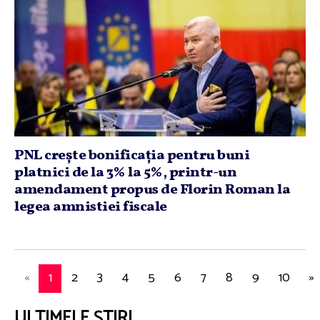
PNL creşte bonificaţia pentru buni
platnici de la 3% la 5%, printr-un
amendament propus de Florin Roman la
legea amnistiei fiscale
«
1
2
3
4
5
6
7
8
9
10
»
ULTIMELE ȘTIRI