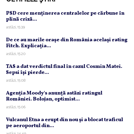
PSD cere menţinerea centralelor pe cărbune în
plină criză...
astăzi, 15:39
De ce au marile oraşe din România acelaşi rating
Fitch. Explicaţia...
astăzi, 15:20
TAS a dat verdictul final în cazul Cosmin Matei.
Sepsi îşi pierde...
astăzi, 15:08
Agenţia Moody's anunţă astăzi ratingul
României. Bolojan, optimist...
astăzi, 15:06
Vulcanul Etna a erupt din nou şi a blocat traficul
pe aeroportul din...
astăzi, 14:49