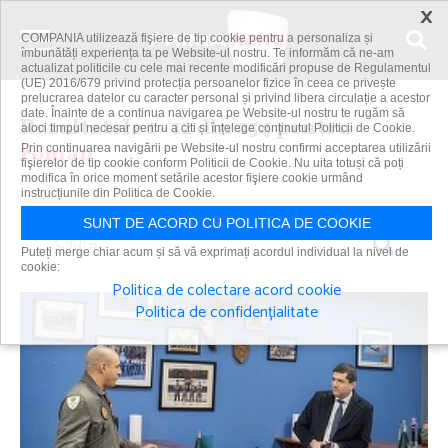
×
COMPANIA utilizează fişiere de tip cookie pentru a personaliza și
îmbunătăți experiența ta pe Website-ul nostru. Te informăm că ne-am
actualizat politicile cu cele mai recente modificări propuse de Regulamentul
(UE) 2016/679 privind protecția persoanelor fizice în ceea ce privește
prelucrarea datelor cu caracter personal și privind libera circulație a acestor
date. Înainte de a continua navigarea pe Website-ul nostru te rugăm să
Rezultatele 1 - 12 din 254 pentru
aloci timpul necesar pentru a citi și înțelege conținutul Politicii de Cookie.
roman
Prin continuarea navigării pe Website-ul nostru confirmi acceptarea utilizării
fişierelor de tip cookie conform Politicii de Cookie. Nu uita totuși că poți
modifica în orice moment setările acestor fişiere cookie urmând
instrucțiunile din Politica de Cookie.
SUNT DE ACORD CU POLITICA DE COOKIE
Caută
Puteți merge chiar acum și să vă exprimați acordul individual la nivel de
cookie:
Politica de colectare acord cookie
Politica de confidențialitate