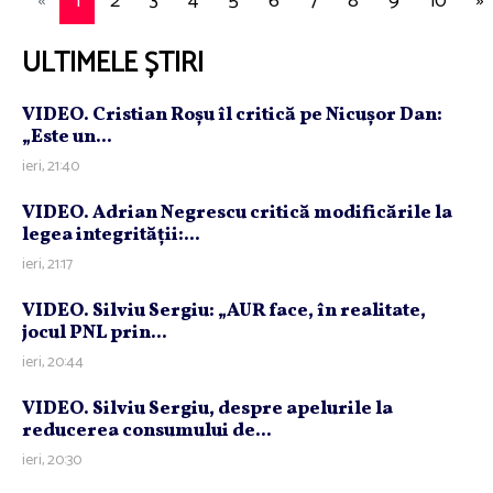
«
1
2
3
4
5
6
7
8
9
10
»
ULTIMELE ȘTIRI
VIDEO. Cristian Roşu îl critică pe Nicuşor Dan:
„Este un...
ieri, 21:40
VIDEO. Adrian Negrescu critică modificările la
legea integrităţii:...
ieri, 21:17
VIDEO. Silviu Sergiu: „AUR face, în realitate,
jocul PNL prin...
ieri, 20:44
VIDEO. Silviu Sergiu, despre apelurile la
reducerea consumului de...
ieri, 20:30