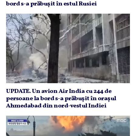
bord s-a prăbuşit în estul Rusiei
UPDATE. Un avion Air India cu 244 de
persoane la bord s-a prăbuşit în oraşul
Ahmedabad din nord-vestul Indiei