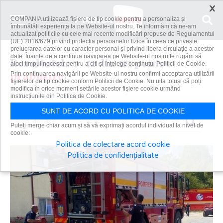
×
COMPANIA utilizează fişiere de tip cookie pentru a personaliza și
îmbunătăți experiența ta pe Website-ul nostru. Te informăm că ne-am
actualizat politicile cu cele mai recente modificări propuse de Regulamentul
(UE) 2016/679 privind protecția persoanelor fizice în ceea ce privește
prelucrarea datelor cu caracter personal și privind libera circulație a acestor
date. Înainte de a continua navigarea pe Website-ul nostru te rugăm să
Rezultatele 1 - 12 din 121 pentru
aloci timpul necesar pentru a citi și înțelege conținutul Politicii de Cookie.
prabusire
Prin continuarea navigării pe Website-ul nostru confirmi acceptarea utilizării
fişierelor de tip cookie conform Politicii de Cookie. Nu uita totuși că poți
modifica în orice moment setările acestor fişiere cookie urmând
instrucțiunile din Politica de Cookie.
SUNT DE ACORD CU POLITICA DE COOKIE
Caută
Puteți merge chiar acum și să vă exprimați acordul individual la nivel de
cookie:
Politica de colectare acord cookie
Politica de confidențialitate