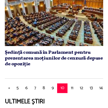
Şedinţă comună în Parlament pentru
prezentarea moţiunilor de cenzură depuse
de opoziţie
«
5
6
7
8
9
10
11
12
13
14
ULTIMELE ȘTIRI