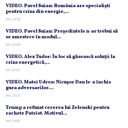
VIDEO. Pavel Suian: România are specialişti
pentru criza din energie,...
ieri, 22:53
VIDEO. Pavel Suian: Preşedintele n-ar trebui să
se amestece în modul...
ieri, 21:09
VIDEO. Alex Tudor: În loc să găsească soluţii la
criza energetică,...
ieri, 21:07
VIDEO. Matei Udrea: Nicuşor Dan le-a închis
gura adversarilor....
ieri, 20:21
Trump a refuzat cererea lui Zelenski pentru
rachete Patriot. Motivul...
ieri, 19:58