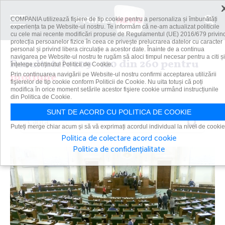
COMPANIA utilizează fişiere de tip cookie pentru a personaliza și îmbunătăți
experiența ta pe Website-ul nostru. Te informăm că ne-am actualizat politicile
cu cele mai recente modificări propuse de Regulamentul (UE) 2016/679 privin
protecția persoanelor fizice în ceea ce privește prelucrarea datelor cu caracter
personal și privind libera circulație a acestor date. Înainte de a continua
navigarea pe Website-ul nostru te rugăm să aloci timpul necesar pentru a citi și
Rezultatele 109 - 120 din 260 pentru
înțelege conținutul Politicii de Cookie.
motiune
Prin continuarea navigării pe Website-ul nostru confirmi acceptarea utilizării
fişierelor de tip cookie conform Politicii de Cookie. Nu uita totuși că poți
modifica în orice moment setările acestor fişiere cookie urmând instrucțiunile
din Politica de Cookie.
SUNT DE ACORD CU POLITICA DE COOKIE
Caută
Puteți merge chiar acum și să vă exprimați acordul individual la nivel de cookie
Politica de colectare acord cookie
Politica de confidențialitate