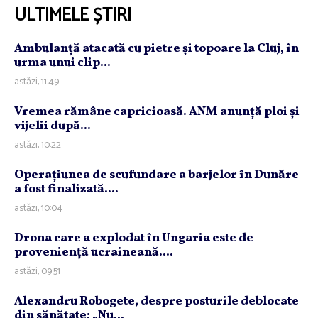
ULTIMELE ȘTIRI
Ambulanţă atacată cu pietre şi topoare la Cluj, în
urma unui clip...
astăzi, 11:49
Vremea rămâne capricioasă. ANM anunţă ploi şi
vijelii după...
astăzi, 10:22
Operaţiunea de scufundare a barjelor în Dunăre
a fost finalizată....
astăzi, 10:04
Drona care a explodat în Ungaria este de
provenienţă ucraineană....
astăzi, 09:51
Alexandru Robogete, despre posturile deblocate
din sănătate: „Nu...