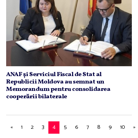
ANAF şi Serviciul Fiscal de Stat al
Republicii Moldova au semnat un
Memorandum pentru consolidarea
cooperării bilaterale
«
1
2
3
4
5
6
7
8
9
10
»