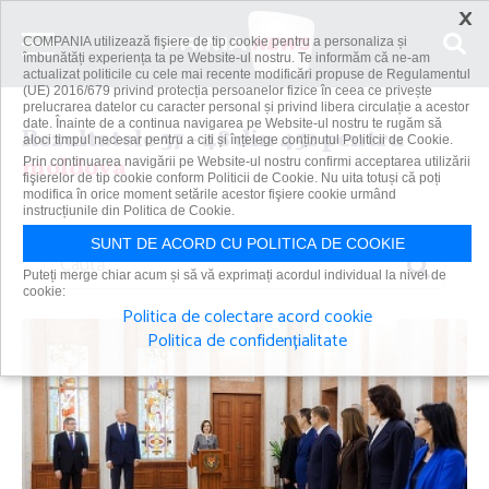
×
COMPANIA utilizează fişiere de tip cookie pentru a personaliza și
îmbunătăți experiența ta pe Website-ul nostru. Te informăm că ne-am
actualizat politicile cu cele mai recente modificări propuse de Regulamentul
(UE) 2016/679 privind protecția persoanelor fizice în ceea ce privește
prelucrarea datelor cu caracter personal și privind libera circulație a acestor
date. Înainte de a continua navigarea pe Website-ul nostru te rugăm să
Rezultatele 37 - 48 din 452 pentru
aloci timpul necesar pentru a citi și înțelege conținutul Politicii de Cookie.
moldova
Prin continuarea navigării pe Website-ul nostru confirmi acceptarea utilizării
fişierelor de tip cookie conform Politicii de Cookie. Nu uita totuși că poți
modifica în orice moment setările acestor fişiere cookie urmând
instrucțiunile din Politica de Cookie.
SUNT DE ACORD CU POLITICA DE COOKIE
Caută
Puteți merge chiar acum și să vă exprimați acordul individual la nivel de
cookie:
Politica de colectare acord cookie
Politica de confidențialitate