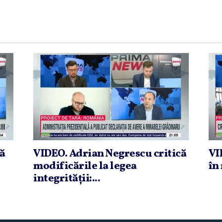
că
VIDEO. Adrian Negrescu critică
VI
modificările la legea
în 
integrităţii:...