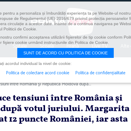
e pentru a personaliza și îmbunătăți experiența ta pe Website-ul nostr
i propuse de Regulamentul (UE) 2016/679 privind protecția persoanelor f
ibera circulație a acestor date. Înainte de a continua navigarea pe Websi
l Politicii de Cookie.
ostru confirmi acceptarea utilizării fişierelor de tip cookie conform Polit
 fişiere cookie urmând instrucțiunile din Politica de Cookie.
Spitale
Școală
Hrană
Live TV
Alte 
SUNT DE ACORD CU POLITICA DE COOKIE
i acordul individual la nivel de cookie:
Politica de colectare acord cookie
Politica de confidențialitate
iuni între România şi Republica Moldova după...
ce tensiuni între România şi
după votul juriului. Margarita
at 12 puncte României, iar asta