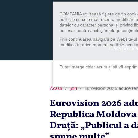
COMPANIA utilizează fişiere de tip cooki
politicile cu cele mai recente modificăr
datelor cu caracter personal și privind l
necesar pentru a citi și înțelege conținutu
Prin continuarea navigării pe Website-ul n
modifica în orice moment setările acestor
Clasa politica
Puteți merge chiar acum și să vă exprimaț
Acasă
Știri
Eurovision 2026 aduce tens
Eurovision 2026 adu
Republica Moldova 
Druţă: „Publicul a d
spune multe”