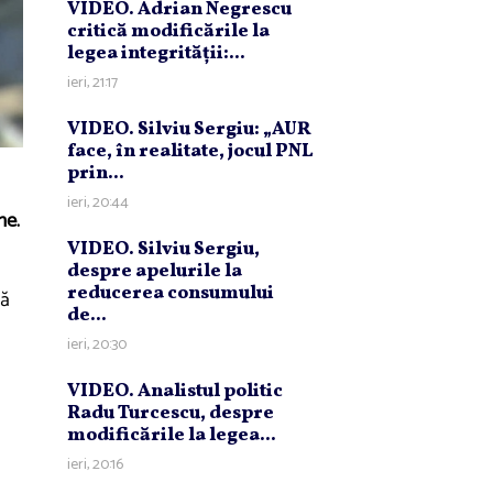
VIDEO. Adrian Negrescu
critică modificările la
legea integrităţii:...
ieri, 21:17
VIDEO. Silviu Sergiu: „AUR
face, în realitate, jocul PNL
prin...
ieri, 20:44
ne.
VIDEO. Silviu Sergiu,
despre apelurile la
reducerea consumului
pă
de...
ieri, 20:30
VIDEO. Analistul politic
Radu Turcescu, despre
modificările la legea...
ieri, 20:16