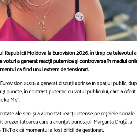
ul Republicii Moldova la Eurovision 2026, în timp ce televotul a
 voturi a generat reacţii puternice şi controverse în mediul onli
mentul ca fiind unul extrem de tensionat.
Eurovision 2026 a generat discuţii aprinse în spaţiul public, du
 3 puncte, în contrast puternic cu votul publicului, care a oferit
hoke Me”.
tate ale serii şi a alimentat reacţii intense pe reţelele sociale.
cât prezentatoarea care a anunţat punctajul, Margarita Druţă, a
pe TikTok că momentul a fost dificil de gestionat.