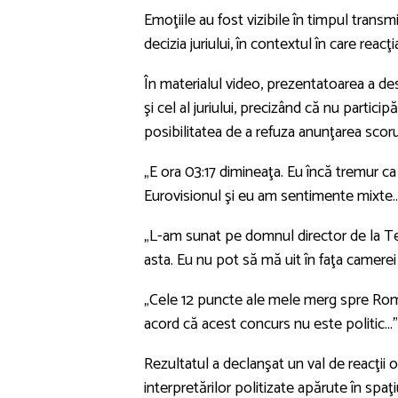
Emoţiile au fost vizibile în timpul transmit
decizia juriului, în contextul în care reac
În materialul video, prezentatoarea a des
şi cel al juriului, precizând că nu particip
posibilitatea de a refuza anunţarea scorul
„E ora 03:17 dimineaţa. Eu încă tremur ca
Eurovisionul şi eu am sentimente mixte...
„L-am sunat pe domnul director de la Tel
asta. Eu nu pot să mă uit în faţa camerei
„Cele 12 puncte ale mele merg spre Român
acord că acest concurs nu este politic...
Rezultatul a declanşat un val de reacţii
interpretărilor politizate apărute în spa