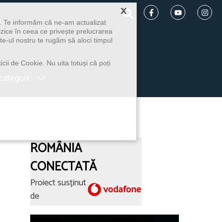
×
u. Te informăm că ne-am actualizat
izice în ceea ce privește prelucrarea
te-ul nostru te rugăm să aloci timpul
icii de Cookie. Nu uita totuși că poți
categorii
ROMÂNIA
CONECTATĂ
Proiect susținut
de