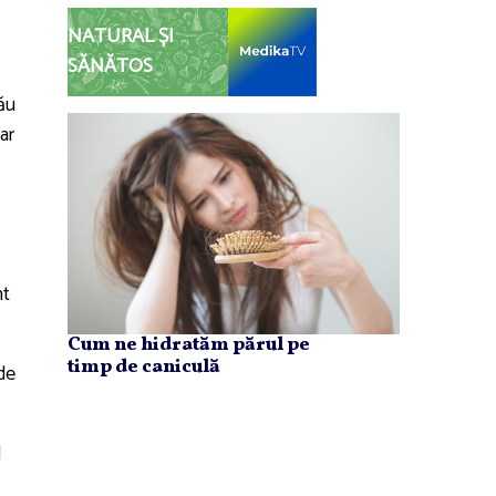
NATURAL ȘI
SĂNĂTOS
său
iar
nt
Cum ne hidratăm părul pe
timp de caniculă
de
l