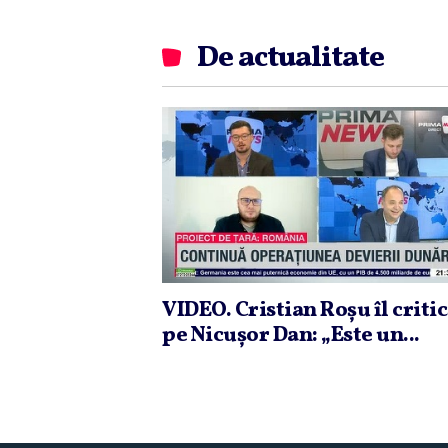
De actualitate
VIDEO. Cristian Roşu îl criti
pe Nicuşor Dan: „Este un...