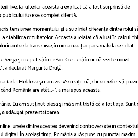
erii live, iar ulterior aceasta a explicat că a fost surprinsă de
ţia publicului fusese complet diferită.
cris tensiunea momentului şi a subliniat diferenţa dintre rolul 
ă la stabilirea rezultatelor. Aceasta a relatat că a luat în calcul ch
ui înainte de transmisie, în urma reacţiei personale la rezultat.
 o vargă şi nu pot să îmi revin. Cu o oră în urmă s-a terminat
”, a declarat Margarita Druţă.
eRadio Moldova şi i-am zis: «Scuzaţi-mă, dar eu refuz să prezi
 când România are atât...»”, a mai spus aceasta.
ia. Eu am susţinut piesa şi mă simt tristă că a fost aşa. Sunt 
”, a adăugat prezentatoarea.
 online, unele dintre acestea devenind controversate în contextu
ţiul digital. În acelaşi timp, România a răspuns cu punctaj maxim