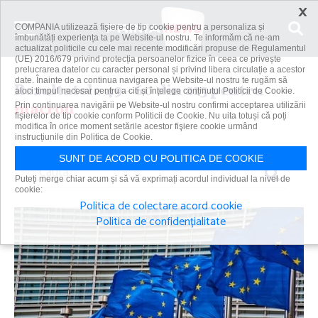
×
COMPANIA utilizează fişiere de tip cookie pentru a personaliza și
îmbunătăți experiența ta pe Website-ul nostru. Te informăm că ne-am
actualizat politicile cu cele mai recente modificări propuse de Regulamentul
(UE) 2016/679 privind protecția persoanelor fizice în ceea ce privește
prelucrarea datelor cu caracter personal și privind libera circulație a acestor
date. Înainte de a continua navigarea pe Website-ul nostru te rugăm să
Rezultatele 49 - 60 din 213 pentru
aloci timpul necesar pentru a citi și înțelege conținutul Politicii de Cookie.
macron
Prin continuarea navigării pe Website-ul nostru confirmi acceptarea utilizării
fişierelor de tip cookie conform Politicii de Cookie. Nu uita totuși că poți
modifica în orice moment setările acestor fişiere cookie urmând
instrucțiunile din Politica de Cookie.
SUNT DE ACORD CU POLITICA DE COOKIE
Caută
Puteți merge chiar acum și să vă exprimați acordul individual la nivel de
cookie:
Politica de colectare acord cookie
Politica de confidențialitate