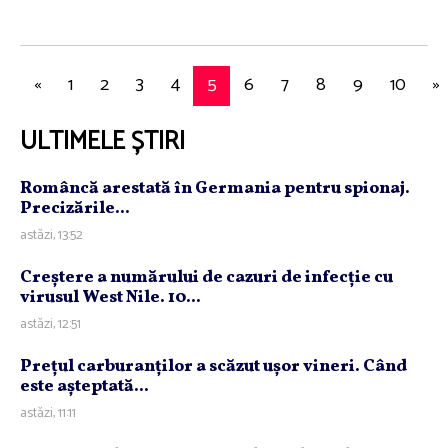
«
1
2
3
4
5
6
7
8
9
10
»
ULTIMELE ȘTIRI
Româncă arestată în Germania pentru spionaj.
Precizările...
astăzi, 13:52
Creştere a numărului de cazuri de infecţie cu
virusul West Nile. 10...
astăzi, 12:51
Preţul carburanţilor a scăzut uşor vineri. Când
este aşteptată...
astăzi, 11:11