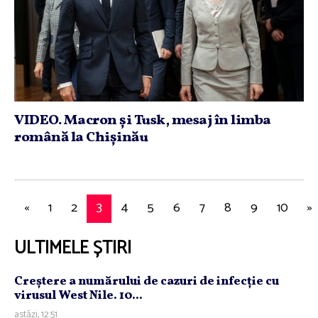
VIDEO. Macron şi Tusk, mesaj în limba
română la Chişinău
«
1
2
3
4
5
6
7
8
9
10
»
ULTIMELE ȘTIRI
Creştere a numărului de cazuri de infecţie cu
virusul West Nile. 10...
astăzi, 12:51