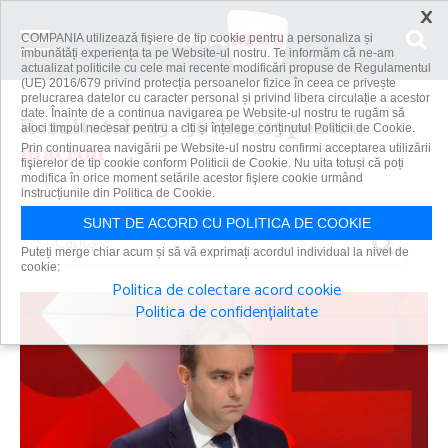
×
COMPANIA utilizează fişiere de tip cookie pentru a personaliza și
îmbunătăți experiența ta pe Website-ul nostru. Te informăm că ne-am
actualizat politicile cu cele mai recente modificări propuse de Regulamentul
(UE) 2016/679 privind protecția persoanelor fizice în ceea ce privește
prelucrarea datelor cu caracter personal și privind libera circulație a acestor
date. Înainte de a continua navigarea pe Website-ul nostru te rugăm să
Rezultatele 25 - 36 din 213 pentru
aloci timpul necesar pentru a citi și înțelege conținutul Politicii de Cookie.
macron
Prin continuarea navigării pe Website-ul nostru confirmi acceptarea utilizării
fişierelor de tip cookie conform Politicii de Cookie. Nu uita totuși că poți
modifica în orice moment setările acestor fişiere cookie urmând
instrucțiunile din Politica de Cookie.
SUNT DE ACORD CU POLITICA DE COOKIE
Caută
Puteți merge chiar acum și să vă exprimați acordul individual la nivel de
cookie:
Politica de colectare acord cookie
Politica de confidențialitate