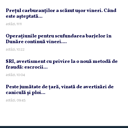
Preţul carburanţilor a scăzut uşor vineri. Când
este aşteptată...
astăzi, 11:11
Operaţiunile pentru scufundarea barjelor în
Dunăre continuă vineri....
astăzi, 10:22
SRI, avertisment cu privire la o nouă metodă de
fraudă: escrocii...
astăzi, 10:04
Peste jumătate de ţară, vizată de avertizări de
caniculă şi ploi...
astăzi, 09:45