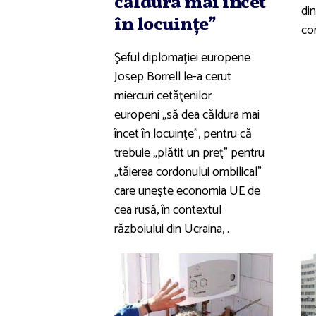
căldura mai încet
din
în locuinţe”
co
Şeful diplomaţiei europene
Josep Borrell le-a cerut
miercuri cetăţenilor
europeni „să dea căldura mai
încet în locuinţe”, pentru că
trebuie „plătit un preţ” pentru
„tăierea cordonului ombilical”
care uneşte economia UE de
cea rusă, în contextul
războiului din Ucraina, .