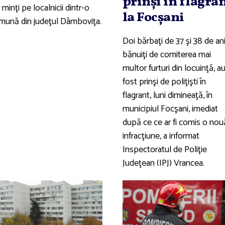
prinşi în flagra
 minţi pe localnicii dintr-o
la Focşani
mună din judeţul Dâmboviţa.
Doi bărbaţi de 37 şi 38 de ani
bănuiţi de comiterea mai
multor furturi din locuinţă, a
fost prinşi de poliţişti în
flagrant, luni dimineaţă, în
municipiul Focşani, imediat
după ce ce ar fi comis o nou
infracţiune, a informat
Inspectoratul de Poliţie
Judeţean (IPJ) Vrancea.