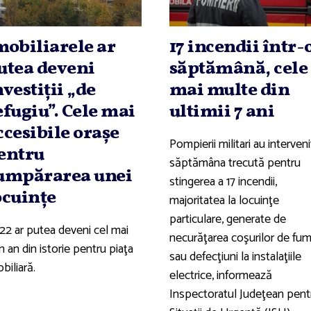
mobiliarele ar
17 incendii într-
utea deveni
săptămână, cele
nvestiţii „de
mai multe din
efugiu”. Cele mai
ultimii 7 ani
ccesibile oraşe
Pompierii militari au interveni
entru
săptămâna trecută pentru
umpărarea unei
stingerea a 17 incendii,
ocuinţe
majoritatea la locuinţe
particulare, generate de
22 ar putea deveni cel mai
necurăţarea coşurilor de fu
 an din istorie pentru piaţa
sau defecţiuni la instalaţiile
biliară.
electrice, informează
Inspectoratul Judeţean pent