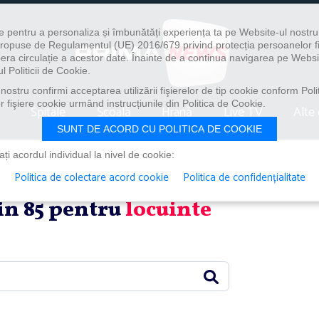
e pentru a personaliza și îmbunătăți experiența ta pe Website-ul nostr
i propuse de Regulamentul (UE) 2016/679 privind protecția persoanelor f
ibera circulație a acestor date. Înainte de a continua navigarea pe Websi
l Politicii de Cookie.
ostru confirmi acceptarea utilizării fişierelor de tip cookie conform Polit
 fişiere cookie urmând instrucțiunile din Politica de Cookie.
Spitale
Școală
Hrană
Live TV
Alte 
SUNT DE ACORD CU POLITICA DE COOKIE
i acordul individual la nivel de cookie:
Politica de colectare acord cookie
Politica de confidențialitate
din 85 pentru
locuinte