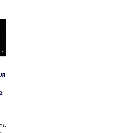
lu
e
ns,