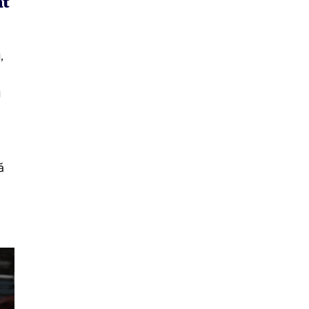
nt
,
u
ă