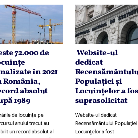
este 72.000 de
Website-ul
ocuinţe
dedicat
inalizate în 2021
Recensământulu
n România,
Populaţiei şi
ecord absolut
Locuinţelor a fos
upă 1989
suprasolicitat
rările de locuinţe pe
Website-ul dedicat
cursul anului trecut au
Recensământului Populaţiei 
bilit un record absolut al
Locuinţelor a fost