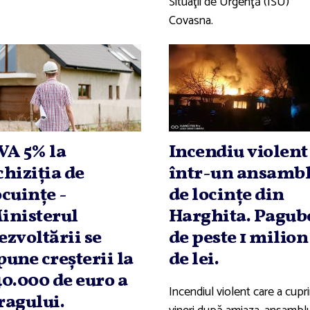
Situaţii de Urgenţă (ISU)
Covasna.
VA 5% la
Incendiu violent
chiziţia de
într-un ansamb
ocuinţe -
de locinţe din
inisterul
Harghita. Pagub
ezvoltării se
de peste 1 milion
pune creşterii la
de lei.
40.000 de euro a
Incendiul violent care a cupri
ragului.