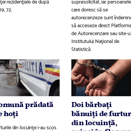
ţei rezidenţiale de după
suprasolicitat, iar persoanele
9, 72.
care doresc să se
autorecenzeze sunt îndemn
să acceseze direct Platform
de Autorecenzare sau site-u
Institutului Naţional de
Statistică.
omună prădată
Doi bărbaţi
e hoţi
bănuiţi de furtur
din locuinţă,
turile din locuinţe i-au scos