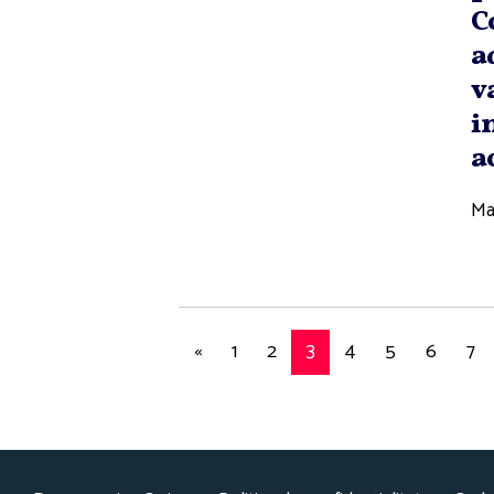
C
a
v
i
a
Ma
«
1
2
3
4
5
6
7