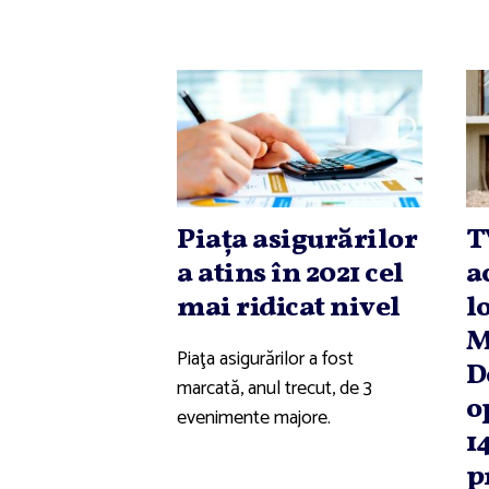
Piaţa asigurărilor
T
a atins în 2021 cel
a
mai ridicat nivel
l
M
Piaţa asigurărilor a fost
D
marcată, anul trecut, de 3
o
evenimente majore.
1
p