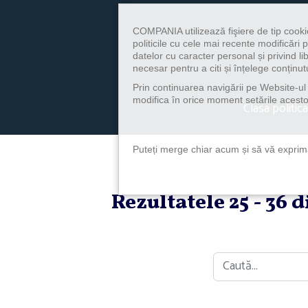
COMPANIA utilizează fişiere de tip cooki
politicile cu cele mai recente modificăr
datelor cu caracter personal și privind l
necesar pentru a citi și înțelege conținutu
Prin continuarea navigării pe Website-ul n
modifica în orice moment setările acestor
Clasa politica
Puteți merge chiar acum și să vă exprimaț
Rezultatele 25 - 36 
Caută