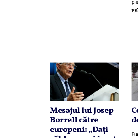
pie
198
Mesajul lui Josep
C
Borrell către
d
europeni: „Daţi
Fur