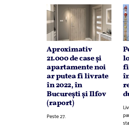
Aproximativ
P
21.000 de case şi
l
apartamente noi
f
ar putea fi livrate
î
în 2022, în
r
Bucureşti şi Ilfov
d
(raport)
Liv
par
Peste 27.
sta