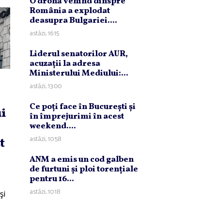
O dronă venind dinspre
România a explodat
deasupra Bulgariei....
astăzi, 16:15
Liderul senatorilor AUR,
acuzaţii la adresa
Ministerului Mediului:...
astăzi, 13:00
Ce poţi face în Bucureşti şi
i
în împrejurimi în acest
weekend....
astăzi, 10:58
t
ANM a emis un cod galben
de furtuni şi ploi torenţiale
pentru 16...
astăzi, 10:18
şi