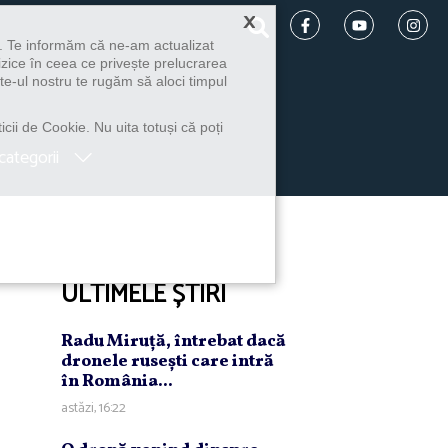
×
u. Te informăm că ne-am actualizat
izice în ceea ce privește prelucrarea
te-ul nostru te rugăm să aloci timpul
icii de Cookie. Nu uita totuși că poți
categorii
ULTIMELE ȘTIRI
Radu Miruţă, întrebat dacă
dronele ruseşti care intră
în România...
astăzi, 16:22