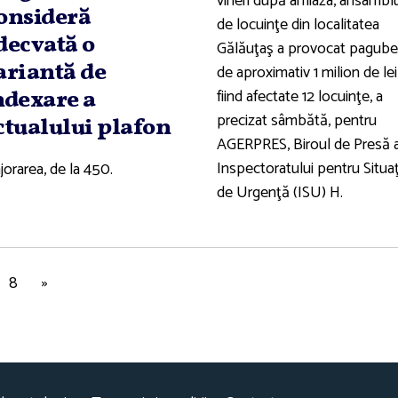
vineri după amiaza, ansambl
onsideră
de locuinţe din localitatea
decvată o
Gălăuţaş a provocat pagube
ariantă de
de aproximativ 1 milion de lei
fiind afectate 12 locuinţe, a
ndexare a
precizat sâmbătă, pentru
ctualului plafon
AGERPRES, Biroul de Presă a
Inspectoratului pentru Situaţ
jorarea, de la 450.
de Urgenţă (ISU) H.
8
»