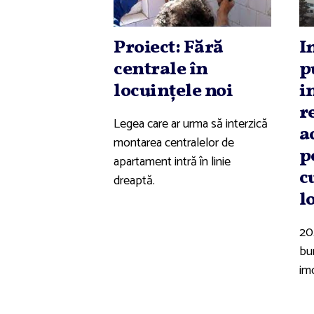
Proiect: Fără
I
centrale în
p
locuinţele noi
i
r
Legea care ar urma să interzică
a
montarea centralelor de
p
apartament intră în linie
c
dreaptă.
l
20
bun
imo