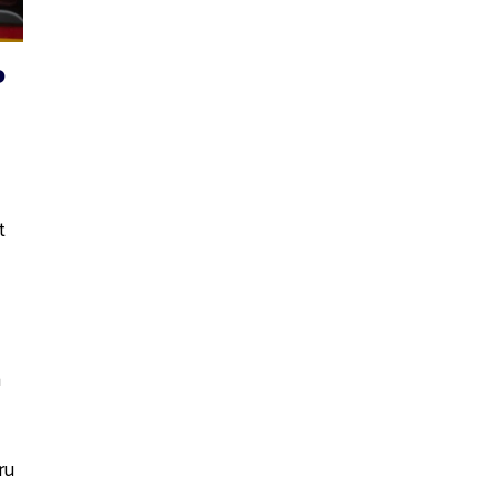
o
t
m
ru