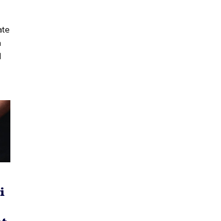
ate
a
l
i