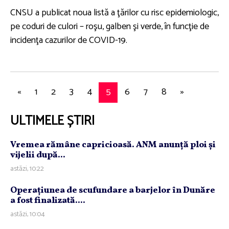
CNSU a publicat noua listă a ţărilor cu risc epidemiologic,
pe coduri de culori – roşu, galben şi verde, în funcţie de
incidenţa cazurilor de COVID-19.
«
1
2
3
4
5
6
7
8
»
ULTIMELE ȘTIRI
Vremea rămâne capricioasă. ANM anunţă ploi şi
vijelii după...
astăzi, 10:22
Operaţiunea de scufundare a barjelor în Dunăre
a fost finalizată....
astăzi, 10:04