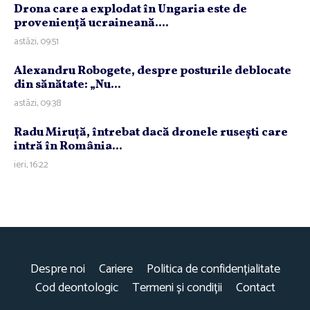
Drona care a explodat în Ungaria este de
provenienţă ucraineană....
astăzi, 09:51
Alexandru Robogete, despre posturile deblocate
din sănătate: „Nu...
astăzi, 09:38
Radu Miruţă, întrebat dacă dronele ruseşti care
intră în România...
ieri, 16:22
Despre noi
Cariere
Politica de confidențialitate
Cod deontologic
Termeni și condiții
Contact