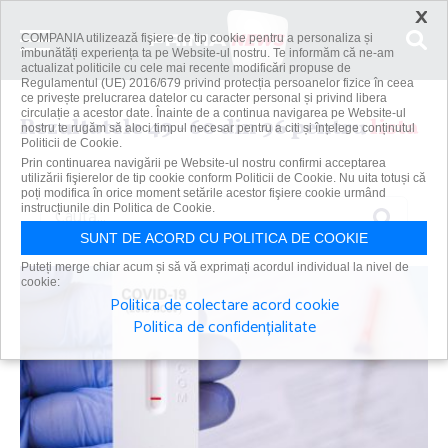
×
COMPANIA utilizează fişiere de tip cookie pentru a personaliza și
îmbunătăți experiența ta pe Website-ul nostru. Te informăm că ne-am
actualizat politicile cu cele mai recente modificări propuse de
Regulamentul (UE) 2016/679 privind protecția persoanelor fizice în ceea
ce privește prelucrarea datelor cu caracter personal și privind libera
circulație a acestor date. Înainte de a continua navigarea pe Website-ul
Rezultatele 49 - 60 din 96 pentru
lista
nostru te rugăm să aloci timpul necesar pentru a citi și înțelege conținutul
Politicii de Cookie.
Prin continuarea navigării pe Website-ul nostru confirmi acceptarea
utilizării fişierelor de tip cookie conform Politicii de Cookie. Nu uita totuși că
poți modifica în orice moment setările acestor fişiere cookie urmând
Caută
instrucțiunile din Politica de Cookie.
SUNT DE ACORD CU POLITICA DE COOKIE
Puteți merge chiar acum și să vă exprimați acordul individual la nivel de
cookie:
Politica de colectare acord cookie
Politica de confidențialitate