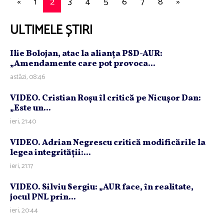
«
1
2
3
4
5
6
7
8
»
ULTIMELE ȘTIRI
Ilie Bolojan, atac la alianţa PSD-AUR:
„Amendamente care pot provoca...
astăzi, 08:46
VIDEO. Cristian Roşu îl critică pe Nicuşor Dan:
„Este un...
ieri, 21:40
VIDEO. Adrian Negrescu critică modificările la
legea integrităţii:...
ieri, 21:17
VIDEO. Silviu Sergiu: „AUR face, în realitate,
jocul PNL prin...
ieri, 20:44