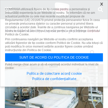
×
COMPANIA utilizează fişiere de tip cookie pentru a personaliza și
îmbunătăți experiența ta pe Website-ul nostru. Te informăm că ne-am
actualizat politicile cu cele mai recente modificări propuse de
Regulamentul (UE) 2016/679 privind protecția persoanelor fizice în ceea
ce privește prelucrarea datelor cu caracter personal și privind libera
circulație a acestor date. Înainte de a continua navigarea pe Website-ul
Rezultatele 13 - 24 din 96 pentru
lista
nostru te rugăm să aloci timpul necesar pentru a citi și înțelege conținutul
Politicii de Cookie.
Prin continuarea navigării pe Website-ul nostru confirmi acceptarea
utilizării fişierelor de tip cookie conform Politicii de Cookie. Nu uita totuși că
poți modifica în orice moment setările acestor fişiere cookie urmând
Caută
instrucțiunile din Politica de Cookie.
SUNT DE ACORD CU POLITICA DE COOKIE
Puteți merge chiar acum și să vă exprimați acordul individual la nivel de
cookie:
Politica de colectare acord cookie
Politica de confidențialitate