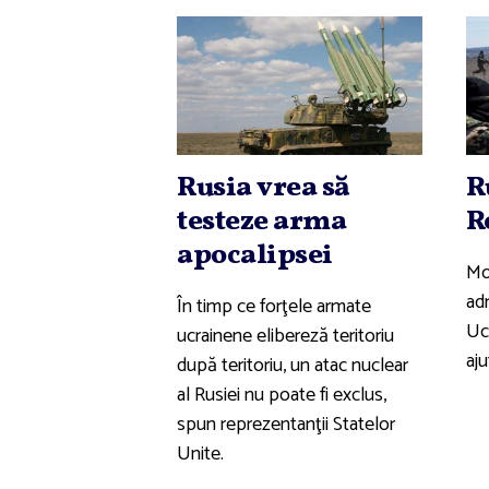
Rusia vrea să
R
testeze arma
R
apocalipsei
Mo
ad
În timp ce forţele armate
Uc
ucrainene elibereză teritoriu
aj
după teritoriu, un atac nuclear
al Rusiei nu poate fi exclus,
spun reprezentanţii Statelor
Unite.