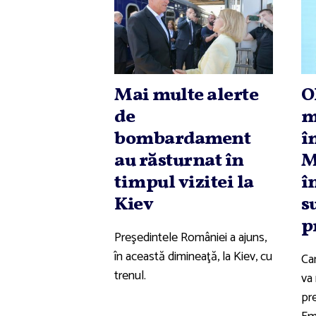
Mai multe alerte
O
de
m
bombardament
î
au răsturnat în
M
timpul vizitei la
î
Kiev
s
p
Preşedintele României a ajuns,
în această dimineaţă, la Kiev, cu
Ca
trenul.
va
pre