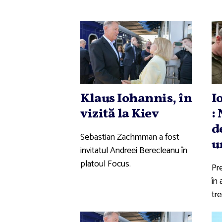
Klaus Iohannis, în
I
vizită la Kiev
:
d
Sebastian Zachmman a fost
u
invitatul Andreei Berecleanu în
platoul Focus.
Pr
în 
tre