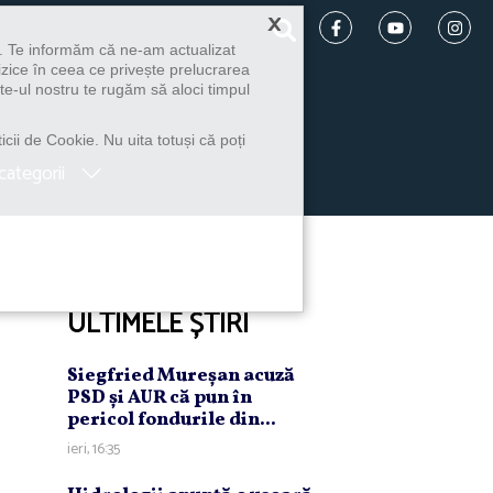
×
u. Te informăm că ne-am actualizat
izice în ceea ce privește prelucrarea
te-ul nostru te rugăm să aloci timpul
icii de Cookie. Nu uita totuși că poți
categorii
ULTIMELE ȘTIRI
Siegfried Mureşan acuză
PSD şi AUR că pun în
pericol fondurile din...
ieri, 16:35