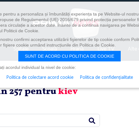
e pentru a personaliza și îmbunătăți experiența ta pe Website-ul nostr
i propuse de Regulamentul (UE) 2016/679 privind protecția persoanelor f
ibera circulație a acestor date. Înainte de a continua navigarea pe Websi
l Politicii de Cookie.
ostru confirmi acceptarea utilizării fişierelor de tip cookie conform Polit
 fişiere cookie urmând instrucțiunile din Politica de Cookie.
Spitale
Școală
Hrană
Live TV
Alte 
SUNT DE ACORD CU POLITICA DE COOKIE
i acordul individual la nivel de cookie:
Politica de colectare acord cookie
Politica de confidențialitate
din 257 pentru
kiev