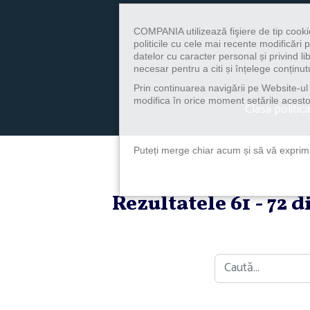
COMPANIA utilizează fişiere de tip cooki
politicile cu cele mai recente modificăr
datelor cu caracter personal și privind l
necesar pentru a citi și înțelege conținutu
Prin continuarea navigării pe Website-ul n
modifica în orice moment setările acestor
Clasa politica
Puteți merge chiar acum și să vă exprimaț
Rezultatele 61 - 72 
Caută