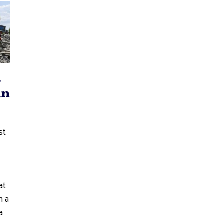
ă
in
st
at
n a
a