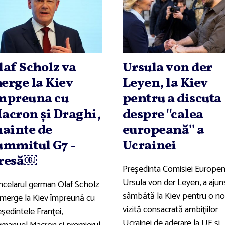
laf Scholz va
Ursula von der
erge la Kiev
Leyen, la Kiev
mpreuna cu
pentru a discuta
acron şi Draghi,
despre ''calea
nainte de
europeană'' a
ummitul G7 -
Ucrainei
resă￼
Preşedinta Comisiei Europen
Ursula von der Leyen, a ajun
ncelarul german Olaf Scholz
sâmbătă la Kiev pentru o n
 merge la Kiev împreună cu
vizită consacrată ambiţiilor
şedintele Franţei,
Ucrainei de aderare la UE şi