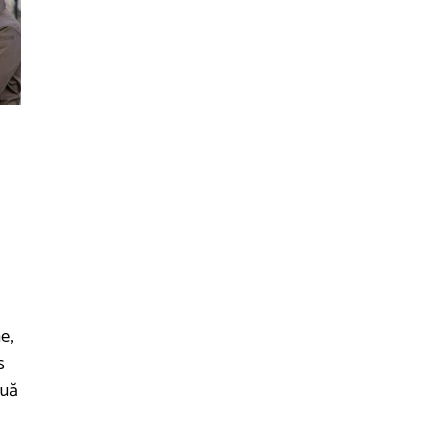
e,
s
ouă