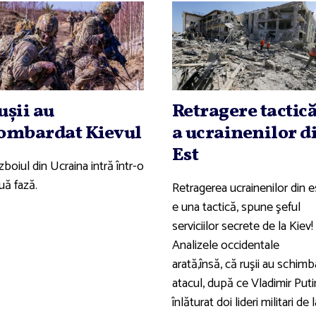
uşii au
Retragere tactic
ombardat Kievul
a ucrainenilor d
Est
boiul din Ucraina intră într-o
uă fază.
Retragerea ucrainenilor din e
e una tactică, spune şeful
serviciilor secrete de la Kiev!
Analizele occidentale
arată,însă, că ruşii au schimb
atacul, după ce Vladimir Puti
înlăturat doi lideri militari de l