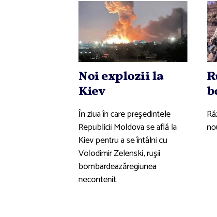
Noi explozii la
R
Kiev
b
În ziua în care preşedintele
Răz
Republicii Moldova se află la
no
Kiev pentru a se întâlni cu
Volodimir Zelenski, ruşii
bombardeazăregiunea
necontenit.