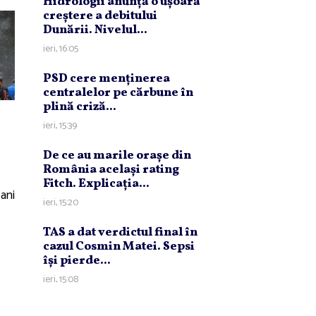
Hidrologii anunţă o uşoară
creştere a debitului
Dunării. Nivelul...
ieri, 16:05
PSD cere menţinerea
centralelor pe cărbune în
plină criză...
ieri, 15:39
De ce au marile oraşe din
România acelaşi rating
Fitch. Explicaţia...
 ani
ieri, 15:20
.
TAS a dat verdictul final în
cazul Cosmin Matei. Sepsi
îşi pierde...
ieri, 15:08