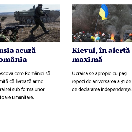
usia acuză
Kievul, în alertă
omânia
maximă
scova cere României să
Ucraina se apropie cu paşi
mită că livrează arme
repezi de aniversarea a 31 de
rainei sub forma unor
de declararea independenţei
utoare umanitare.