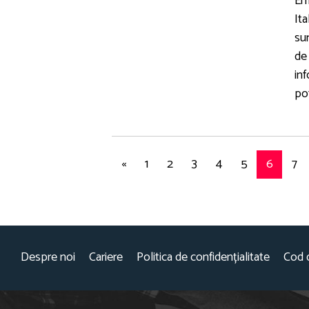
Em
Ita
su
de 
inf
pot
«
1
2
3
4
5
6
7
Despre noi
Cariere
Politica de confidențialitate
Cod 