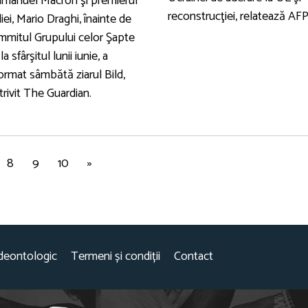
manuel Macron şi premierul
reconstrucţiei, relatează AFP
liei, Mario Draghi, înainte de
mmitul Grupului celor Şapte
la sfârşitul lunii iunie, a
ormat sâmbătă ziarul Bild,
rivit The Guardian.
8
9
10
»
deontologic
Termeni și condiții
Contact