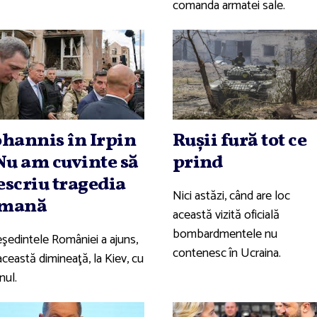
comanda armatei sale.
ohannis în Irpin
Ruşii fură tot ce
 Nu am cuvinte să
prind
escriu tragedia
Nici astăzi, când are loc
mană
această vizită oficială
bombardmentele nu
eşedintele României a ajuns,
contenesc în Ucraina.
această dimineaţă, la Kiev, cu
nul.